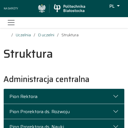
PL
Na skróty
Wyszukiw
Uczelnia
O uczelni
Struktura
Struktura
Administracja centralna
Pion Rektora
Pion Prorektora ds. Rozwoju
Pion Prorektora ds. Nauki