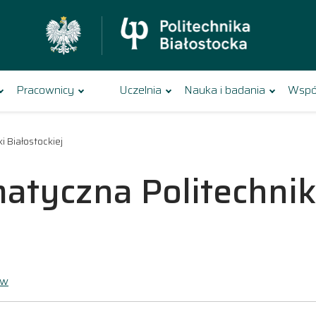
Pracownicy
Uczelnia
Nauka i badania
Wspó
 Białostockiej
atyczna Politechniki
ów