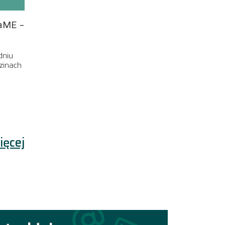
aME –
dniu
zinach
ięcej