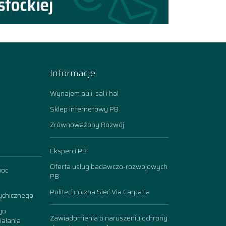
Informacje
Wynajem auli, sal i hal
Sklep internetowy PB
Zrównoważony Rozwój
Eksperci PB
Oferta usług badawczo-rozwojowych
moc
PB
Politechniczna Sieć Via Carpatia
ychicznego
go
Zawiadomienia o naruszeniu ochrony
iałania