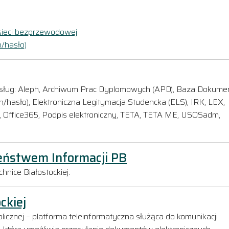
sieci bezprzewodowej
/hasło)
usług: Aleph, Archiwum Prac Dyplomowych (APD), Baza Dokum
/hasło), Elektroniczna Legitymacja Studencka (ELS), IRK, LEX,
, Office365, Podpis elektroniczny, TETA, TETA ME, USOSadm,
eństwem Informacji PB
nice Białostockiej.
ckiej
licznej – platforma teleinformatyczna służąca do komunikacji