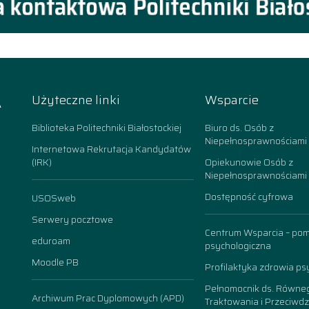
A
Użyteczne linki
Wsparcie
k
Biblioteka Politechniki Białostockiej
Biuro ds. Osób z
Niepełnosprawnościami
Internetowa Rekrutacja Kandydatów
(IRK)
Opiekunowie Osób z
Niepełnosprawnościami
Dostępność cyfrowa
USOSweb
n
Serwery pocztowe
Centrum Wsparcia – po
eduroam
psychologiczna
Moodle PB
Profilaktyka zdrowia ps
Pełnomocnik ds. Równe
Archiwum Prac Dyplomowych (APD)
Traktowania i Przeciwdz