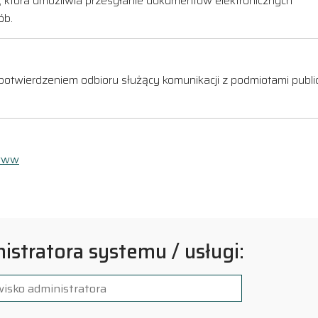
ej, która umożliwia przesyłanie dokumentów elektronicznych
ób.
 potwierdzeniem odbioru służący komunikacji z podmiotami publi
 www
istratora systemu / usługi: