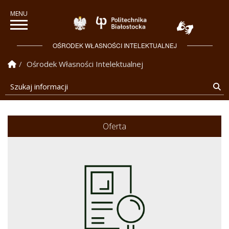
Politechnika Białostock
OŚRODEK WŁASNOŚCI INTELEKTUALNEJ
Strona Główna
Ośrodek Własności Intelektualnej
Szukaj informacji
Sz
Oferta
Ośrodek Własności Intelektualnej