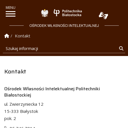
Politechnika Białostock
OŚRODEK WŁASNOŚCI INTELEKTUALNEJ
Strona Główna
Kontakt
Szukaj informacji
Sz
Kontakt
Ośrodek Własności Intelektualnej Politechniki
Białostockiej
ul. Zwierzyniecka 12
15-333 Białystok
pok. 2