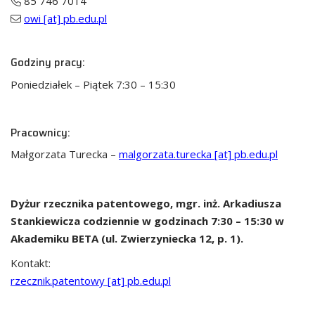
85 746 7014
owi [at] pb.edu.pl
Godziny pracy:
Poniedziałek – Piątek 7:30 – 15:30
Pracownicy:
Małgorzata Turecka –
malgorzata.turecka [at] pb.edu.pl
Dyżur rzecznika patentowego, mgr. inż. Arkadiusza
Stankiewicza codziennie w godzinach 7:30 – 15:30 w
Akademiku BETA (ul. Zwierzyniecka 12, p. 1).
Kontakt:
rzecznik.patentowy [at] pb.edu.pl