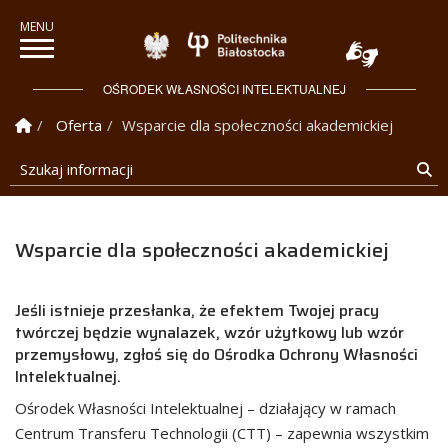
Politechnika Białostock
OŚRODEK WŁASNOŚCI INTELEKTUALNEJ
Strona Główna
Oferta
Wsparcie dla społeczności akademickiej
Szukaj informacji
Sz
Wsparcie dla społeczności akademickiej
Jeśli istnieje przesłanka, że efektem Twojej pracy
twórczej będzie wynalazek, wzór użytkowy lub wzór
przemysłowy, zgłoś się do Ośrodka Ochrony Własności
Intelektualnej.
Ośrodek Własności Intelektualnej – działający w ramach
Centrum Transferu Technologii (CTT) – zapewnia wszystkim