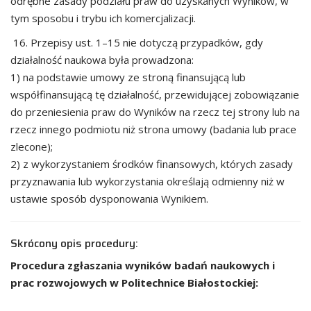
odrębne zasady
podziału praw do uzyskanych Wyników, w
tym sposobu i trybu ich komerc
jalizacji.
16. Przepisy ust. 1
–
15 nie dotyczą przypadków, gdy
działalność naukowa była prowadzona:
1)
na podstawie umowy ze stroną finansującą lub
współfinansującą tę działalność, przewidującej
zobowiązanie
do przeniesienia praw do
Wyników na rzecz tej strony lub
na
rzecz innego
podmiotu niż strona umowy (badania lub prace
zlecone);
2)
z wykorzystaniem środków finansowych, których zasady
przyznawania lub wykorzystania
określają odmienny niż w
ustawie sposób dysponowania Wynikiem.
Skrócony opis procedury:
Procedura zgłaszania wyników badań naukowych i
prac rozwojowych w Politechnice Białostockiej: