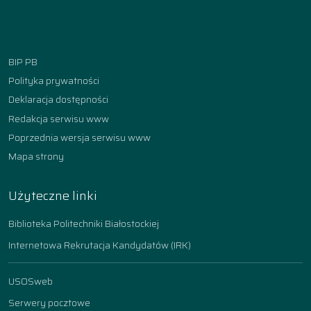
Facebook
Instagram
YouTube
TikTok
linkedin
BIP PB
Polityka prywatności
Deklaracja dostępności
Redakcja serwisu www
Poprzednia wersja serwisu www
Mapa strony
Użyteczne linki
Biblioteka Politechniki Białostockiej
Internetowa Rekrutacja Kandydatów (IRK)
USOSweb
Serwery pocztowe