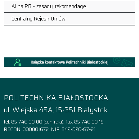
AI na PB – zasady, rekomendacje…
Centralny Rejestr Umów
POLITECHNIKA BIAŁOSTOCKA
ul. Wiejska 45A, 15-351 Białystok
tel. 85 746 90 00 (centrala), fax 85 746 90 15
REGON: 000001672, NIP: 542-020-87-21