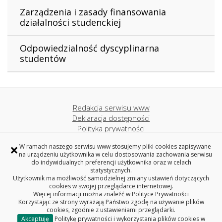
Zarządzenia i zasady finansowania
działalności studenckiej
Odpowiedzialność dyscyplinarna
studentów
Redakcja serwisu www
Deklaracja dostępności
Polityka prywatności
Politechnika Białostocka
×
W ramach naszego serwisu www stosujemy pliki cookies zapisywane
na urządzeniu użytkownika w celu dostosowania zachowania serwisu
do indywidualnych preferencji użytkownika oraz w celach
DZIAŁ SPRAW STUDENCKICH
statystycznych.
POLITECHNIKI BIAŁOSTOCKIEJ
Użytkownik ma możliwość samodzielnej zmiany ustawień dotyczących
cookies w swojej przeglądarce internetowej.
ul. Zwierzyniecka 16, CNK P1-09, 15-352 Białystok
Więcej informacji można znaleźć w
Polityce Prywatności
tel. 85 746 90 24
Korzystając ze strony wyrażają Państwo zgodę na używanie plików
cookies, zgodnie z ustawieniami przeglądarki.
e-mail: cssdr@pb.edu.pl
Akceptuję
Politykę prywatności i wykorzystania plików cookies w