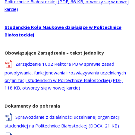
Politechnice Białostockiej
(PDF, 66 KB, otworzy się w nowej
karcie)
Studenckie Koła Naukowe działające w Politechnice
Białostockiej
Obowiązujące Zarządzenie – tekst jednolity
Zarządzenie 1002 Rektora PB w sprawie zasad
powoływania, funkcjonowania i rozwiązywania uczelnianych
organizacji studenckich w Politechnice Białostockiej
(PDF,
118 KB, otworzy się w nowej karcie)
Dokumenty do pobrania
Sprawozdanie z działalności uczelnianej organizacji
studenckiej na Politechnice Białostockiej
(DOCX, 21 KB)