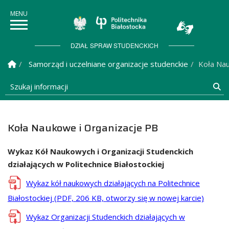
Politechnika Białostock
DZIAŁ SPRAW STUDENCKICH
Strona Główna
Samorząd i uczelniane organizacje studenckie
Koła Nau
Szukaj informacji
Sz
Koła Naukowe i Organizacje PB
Wykaz Kół Naukowych i Organizacji Studenckich
działających w Politechnice Białostockiej
Wykaz kół naukowych działających na Politechnice
Białostockiej
(PDF, 206 KB, otworzy się w nowej karcie)
Wykaz Organizacji Studenckich działających w