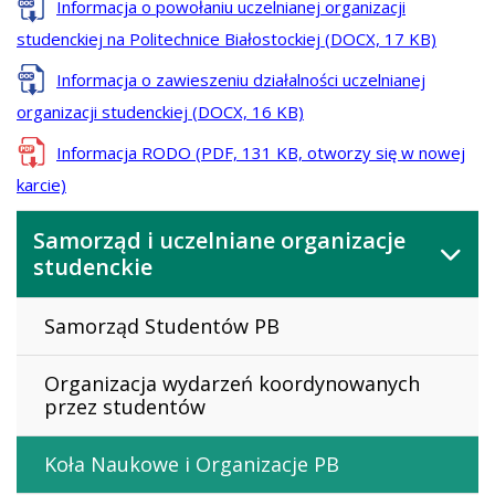
Informacja o powołaniu uczelnianej organizacji
studenckiej na Politechnice Białostockiej
(DOCX, 17 KB)
Informacja o zawieszeniu działalności uczelnianej
organizacji studenckiej
(DOCX, 16 KB)
Informacja RODO
(PDF, 131 KB, otworzy się w nowej
karcie)
Samorząd i uczelniane organizacje
studenckie
Samorząd Studentów PB
Organizacja wydarzeń koordynowanych
przez studentów
Koła Naukowe i Organizacje PB