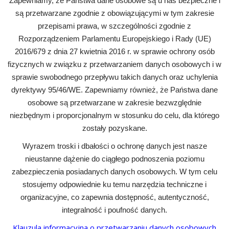
Zapewniamy, że Państwa dane osobowe są u nas bezpieczne i
są przetwarzane zgodnie z obowiązującymi w tym zakresie
przepisami prawa, w szczególności zgodnie z
Rozporządzeniem Parlamentu Europejskiego i Rady (UE)
2016/679 z dnia 27 kwietnia 2016 r. w sprawie ochrony osób
fizycznych w związku z przetwarzaniem danych osobowych i w
sprawie swobodnego przepływu takich danych oraz uchylenia
dyrektywy 95/46/WE. Zapewniamy również, że Państwa dane
osobowe są przetwarzane w zakresie bezwzględnie
niezbędnym i proporcjonalnym w stosunku do celu, dla którego
zostały pozyskane.
Wyrazem troski i dbałości o ochronę danych jest nasze
nieustanne dążenie do ciągłego podnoszenia poziomu
zabezpieczenia posiadanych danych osobowych. W tym celu
stosujemy odpowiednie ku temu narzędzia techniczne i
organizacyjne, co zapewnia dostępność, autentyczność,
integralność i poufność danych.
Klauzula informacyjna o przetwarzaniu danych osobowych