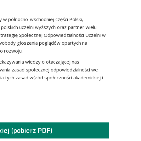
y w północno-wschodniej części Polski,
lskich uczelni wyższych oraz partner wielu
trategię Społecznej Odpowiedzialności Uczelni w
 swobody głoszenia poglądów opartych na
go rozwoju.
rzekazywania wiedzy o otaczającej nas
owania zasad społecznej odpowiedzialności we
ia tych zasad wśród społeczności akademickiej i
iej (pobierz PDF)