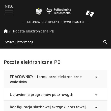
Politechnika Białostock
MIEJSKA SIEĆ KOMPUTEROWA BIAMAN
Strona Główna
Poczta elektroniczna PB
Szukaj informacji
Sz
Poczta elektroniczna PB
PRACOWNICY - formularze elektroniczne
wniosków
Ustawienia programów pocztowych
Konfiguracja służbowej skrzynki pocztowej