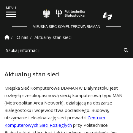
Politechnika Białostock
MIEJSKA SIEĆ KOMPUTEROWA BIAMAN
Strona Główna
O nas
Aktualny stan sieci
Szukaj informacji
Sz
Aktualny stan sieci
Miejska Sieć Komputerowa BIAMAN w Białymstoku jest
rozległą szerokopasmową siecią komputerową typu MAN
(Metropolitan Area Network), działającą na obszarze
Białegostoku i województwa podlaskiego. Budowę,
utrzymanie i eksploatację sieci prowadzi
Centrum
Komputerowych Sieci Rozległych
przy Politechnice
Białostockiej, które jest także jednym z współtwórców