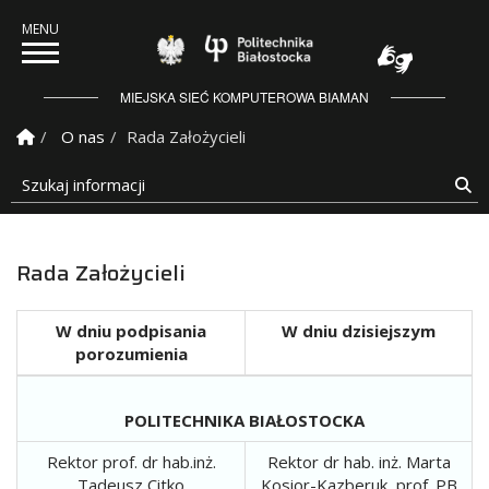
Politechnika Białostock
MIEJSKA SIEĆ KOMPUTEROWA BIAMAN
Strona Główna
O nas
Rada Założycieli
Szukaj informacji
Sz
Rada Założycieli
W dniu podpisania
W dniu dzisiejszym
porozumienia
POLITECHNIKA BIAŁOSTOCKA
Rektor prof. dr hab.inż.
Rektor dr hab. inż. Marta
Tadeusz Citko
Kosior-Kazberuk, prof. PB