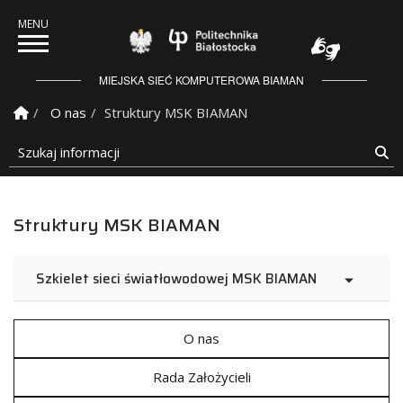
Politechnika Białostock
MIEJSKA SIEĆ KOMPUTEROWA BIAMAN
Strona Główna
O nas
Struktury MSK BIAMAN
Szukaj informacji
Sz
Struktury MSK BIAMAN
Szkielet sieci światłowodowej MSK BIAMAN
O nas
Rada Założycieli