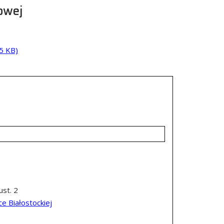
owej
5 KB)
st. 2
e Białostockiej