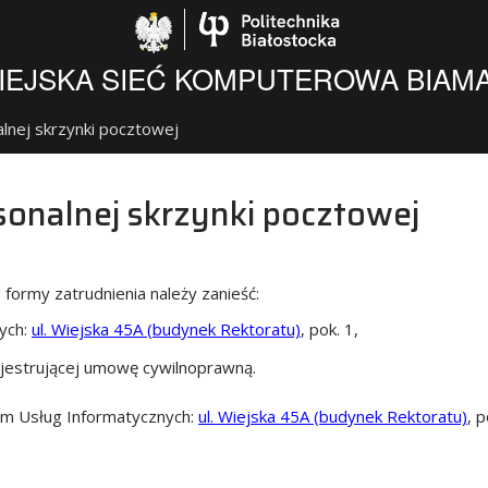
Politechnika Biało
IEJSKA SIEĆ KOMPUTEROWA BIAM
lnej skrzynki pocztowej
sonalnej skrzynki pocztowej
formy zatrudnienia należy zanieść:
ych:
ul. Wiejska 45A (budynek Rektoratu)
, pok. 1,
ejestrującej umowę cywilnoprawną.
um Usług Informatycznych:
ul. Wiejska 45A (budynek Rektoratu)
, 