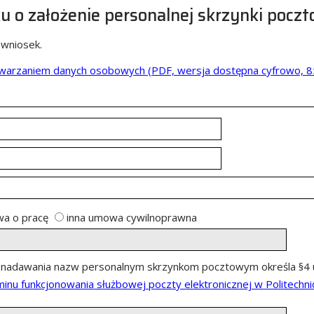
u o założenie personalnej skrzynki poczt
 wniosek.
etwarzaniem danych osobowych
(PDF, wersja dostępna cyfrowo, 8
a o pracę
inna umowa cywilnoprawna
nadawania nazw personalnym skrzynkom pocztowym określa §4 u
inu funkcjonowania służbowej poczty elektronicznej w Politechnic