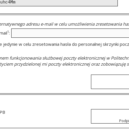
rnatywnego adresu e-mail w celu umożliwienia zresetowania has
1
mail
:
e jedynie w celu zresetowania hasła do personalnej skrzynki po
m funkcjonowania służbowej poczty elektronicznej w Politechnic
yciem przydzielonej mi poczty elektronicznej oraz zobowiązuję 
 PB
Podpi