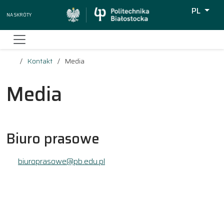
PL
Na skróty
Wyszukiw
Kontakt
Media
Media
Biuro prasowe
biuroprasowe@pb.edu.pl