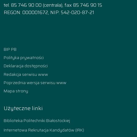
tel. 85 746 90 00 (centrala), fax 85 746 90 15
REGON: 000001672, NIP: 542-020-87-21
Facebook
Instagram
YouTube
TikTok
linkedin
BIP PB
Polityka prywatności
Deklaracja dostępności
Redakcja serwisu www
Poprzednia wersja serwisu www
Mapa strony
Użyteczne linki
Biblioteka Politechniki Białostockiej
Internetowa Rekrutacja Kandydatów (IRK)