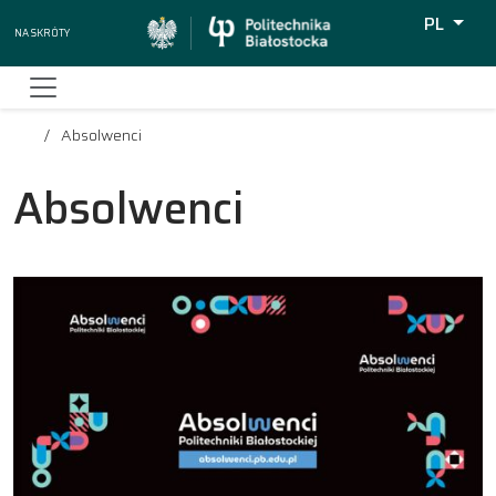
PL
Na skróty
Wyszukiw
Absolwenci
Absolwenci