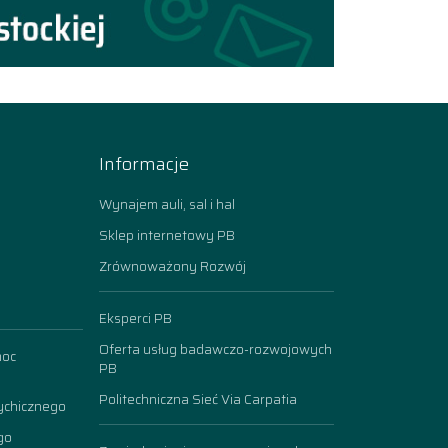
Informacje
Wynajem auli, sal i hal
Sklep internetowy PB
Zrównoważony Rozwój
Eksperci PB
Oferta usług badawczo-rozwojowych
moc
PB
Politechniczna Sieć Via Carpatia
ychicznego
go