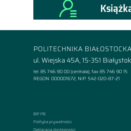
POLITECHNIKA BIAŁOSTOCK
ul. Wiejska 45A, 15-351 Białysto
tel. 85 746 90 00 (centrala), fax 85 746 90 15
REGON: 000001672, NIP: 542-020-87-21
Facebook
Instagram
YouTube
TikTok
linkedi
BIP PB
Polityka prywatności
Deklaracja dostępności