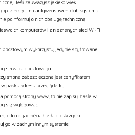
nicznej. Jeśli zauważysz jakiekolwiek
 (np. z programu antywirusowego lub systemu
ie poinformuj o nich obsługę techniczną,
 nieswoich komputerów i z nieznanych sieci Wi-Fi
m pocztowym wykorzystuj jedynie szyfrowane
rony serwera pocztowego to
i czy strona zabezpieczona jest certyfikatem
 w pasku adresu przeglądarki),
 za pomocą strony www, to nie zapisuj hasła w
aby się wylogować,
nego do odgadnięcia hasła do skrzynki
stuj go w żadnym innym systemie