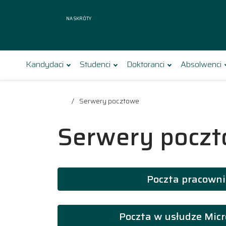
Na skróty
Kandydaci
Studenci
Doktoranci
Absolwenci
Serwery pocztowe
Serwery pocz
Poczta pracown
Poczta w usłudze Micr