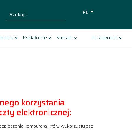
PL
Szukaj dla:
Szukaj
łpraca
Kształcenie
Kontakt
Po zajęciach
nego korzystania
zty elektronicznej:
ezpieczenia komputera, który wykorzystujesz