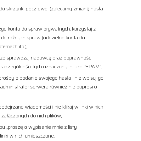
o do skrzynki pocztowej (zalecamy zmianę hasła
go konta do spraw prywatnych, korzystaj z
do różnych spraw (oddzielne konta do
temach itp.),
sze sprawdzaj nadawcę oraz poprawność
 szczególności tych oznaczonych jako “SPAM”,
prośby o podanie swojego hasła i nie wpisuj go
administrator serwera również nie poprosi o
odejrzane wiadomości i nie klikaj w linki w nich
 załączonych do nich plików,
u „proszę o wypisanie mnie z listy
 linki w nich umieszczone,