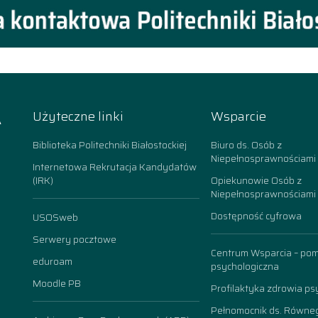
A
Użyteczne linki
Wsparcie
k
Biblioteka Politechniki Białostockiej
Biuro ds. Osób z
Niepełnosprawnościami
Internetowa Rekrutacja Kandydatów
(IRK)
Opiekunowie Osób z
Niepełnosprawnościami
Dostępność cyfrowa
USOSweb
n
Serwery pocztowe
Centrum Wsparcia – po
eduroam
psychologiczna
Moodle PB
Profilaktyka zdrowia ps
Pełnomocnik ds. Równe