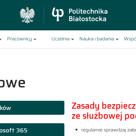
Pracownicy
Uczelnia
Nauka i badania
Wspó
towe
Zasady bezpiecz
ików
ze służbowej poc
osoft 365
regularnie sprawdzaj zab