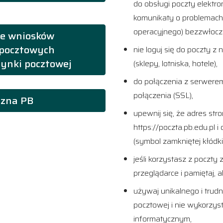
do obsługi poczty elektro
komunikaty o problemach
operacyjnego) bezzwłoczn
ne wniosków
pocztowych
nie loguj się do poczty z
zynki pocztowej
(sklepy, lotniska, hotele),
do połączenia z serwere
połączenia (SSL),
czna PB
upewnij się, że adres st
https://poczta.pb.edu.pl 
(symbol zamkniętej kłódki
jeśli korzystasz z poczty
przeglądarce i pamiętaj, 
używaj unikalnego i trud
pocztowej i nie wykorzy
informatycznym,