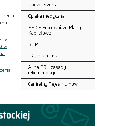
Ubezpieczenia
ądzeniu
Opieka medyczna
minu
PPK – Pracownicze Plany
Kapitałowe
ania
BHP
ał w
nia
Użyteczne linki
AI na PB – zasady,
zenia
rekomendacje…
Centralny Rejestr Umów