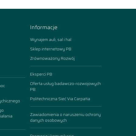
Informacje
Wynajem auli, sal i hal
Sklep internetowy PB
Zrównoważony Rozwój
Eksperci PB
Oferta usług badawczo-rozwojowych
moc
PB
Politechniczna Sieć Via Carpatia
ychicznego
go
Zawiadomienia o naruszeniu ochrony
iałania
danych osobowych