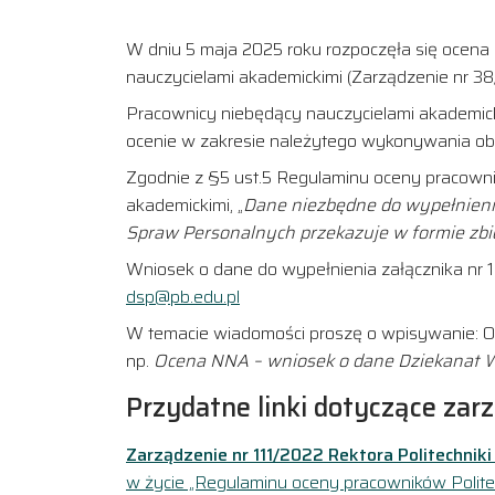
W dniu 5 maja 2025 roku rozpoczęła się ocena 
nauczycielami akademickimi (Zarządzenie nr 38
Pracownicy niebędący nauczycielami akademicki
ocenie w zakresie należytego wykonywania o
Zgodnie z §5 ust.5 Regulaminu oceny pracownik
akademickimi, „
Dane niezbędne do wypełnienia 
Spraw Personalnych przekazuje w formie zb
Wniosek o dane do wypełnienia załącznika nr 1 
dsp@pb.edu.pl
W temacie wiadomości proszę o wpisywanie:
np.
Ocena NNA – wniosek o dane Dziekanat 
Przydatne linki dotyczące zar
Zarządzenie nr 111/2022 Rektora Politechniki
w życie „Regulaminu oceny pracowników Politec