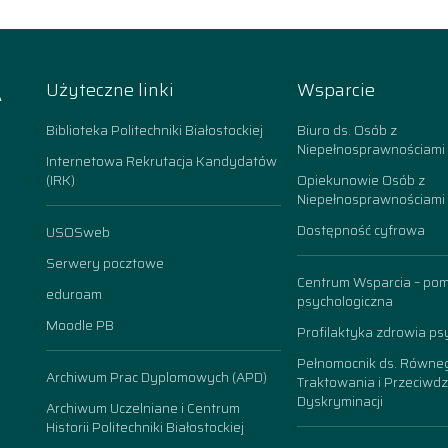
A
Użyteczne linki
Wsparcie
k
Biblioteka Politechniki Białostockiej
Biuro ds. Osób z
Niepełnosprawnościami
Internetowa Rekrutacja Kandydatów
(IRK)
Opiekunowie Osób z
Niepełnosprawnościami
Dostępność cyfrowa
USOSweb
n
Serwery pocztowe
Centrum Wsparcia – po
eduroam
psychologiczna
Moodle PB
Profilaktyka zdrowia ps
Pełnomocnik ds. Równe
Archiwum Prac Dyplomowych (APD)
Traktowania i Przeciwdz
Dyskryminacji
Archiwum Uczelniane i Centrum
Historii Politechniki Białostockiej