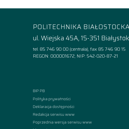
POLITECHNIKA BIAŁOSTOCK
ul. Wiejska 45A, 15-351 Białysto
tel. 85 746 90 00 (centrala), fax 85 746 90 15
REGON: 000001672, NIP: 542-020-87-21
Facebook
Instagram
YouTube
TikTok
linkedi
BIP PB
Polityka prywatności
Deklaracja dostępności
Redakcja serwisu www
Poprzednia wersja serwisu www