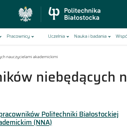
Pracownicy
Uczelnia
Nauka i badania
Wspó
ch nauczycielami akademickimi
ików niebędących n
pracowników Politechniki Białostockiej
kademickim (NNA)