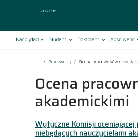
Na skróty
Kandydaci
Studenci
Doktoranci
Absolwenci
Pracownicy
Ocena pracowników niebędący
Ocena pracown
akademickimi
Wytyczne Komisji oceniającej 
niebędących nauczycielami a