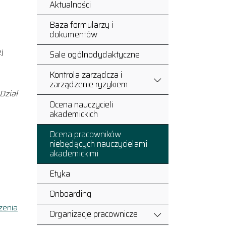
Aktualności
Baza formularzy i
dokumentów
j
Sale ogólnodydaktyczne
Kontrola zarządcza i
zarządzenie ryzykiem
Dział
Ocena nauczycieli
akademickich
Ocena pracowników
niebędących nauczycielami
akademickimi
Etyka
Onboarding
zenia
Organizacje pracownicze