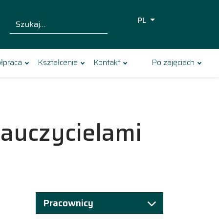
PL
Szukaj dla:
Szukaj
łpraca
Kształcenie
Kontakt
Po zajęciach
auczycielami
Pracownicy