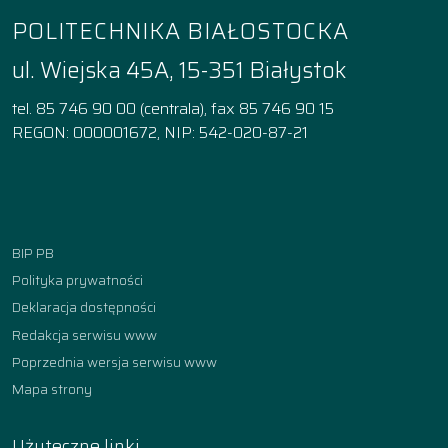
POLITECHNIKA BIAŁOSTOCKA
ul. Wiejska 45A, 15-351 Białystok
tel. 85 746 90 00 (centrala), fax 85 746 90 15
REGON: 000001672, NIP: 542-020-87-21
Facebook
Instagram
YouTube
TikTok
linkedin
BIP PB
Polityka prywatności
Deklaracja dostępności
Redakcja serwisu www
Poprzednia wersja serwisu www
Mapa strony
Użyteczne linki