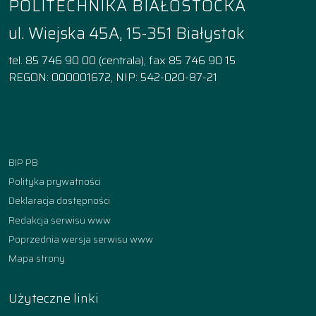
POLITECHNIKA BIAŁOSTOCKA
ul. Wiejska 45A, 15-351 Białystok
tel. 85 746 90 00 (centrala), fax 85 746 90 15
REGON: 000001672, NIP: 542-020-87-21
Facebook
Instagram
YouTube
TikTok
linkedin
BIP PB
Polityka prywatności
Deklaracja dostępności
Redakcja serwisu www
Poprzednia wersja serwisu www
Mapa strony
Użyteczne linki