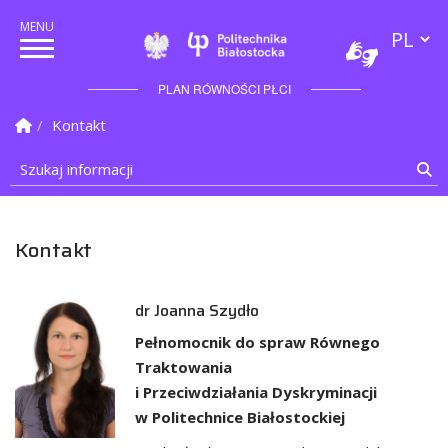
Przełącz
Politechnika Białostock
PLAN RÓWNOŚCI PŁCI
Strona Główna
Kontakt
Szukaj informacji
Sz
Kontakt
dr Joanna Szydło
Pełnomocnik do spraw Równego
Traktowania
i Przeciwdziałania Dyskryminacji
w Politechnice Białostockiej