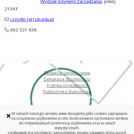
Wydział Inżynierii Zarządzania
, pokój
213KF
j.szydlo [at] pb.edu.pl
662 321 638
Redakcja serwisu www
Deklaracja dostępności
Polityka prywatności
Politechnika Białostocka
POLITECHNIKA BIAŁOSTOCKA
×
W ramach naszego serwisu www stosujemy pliki cookies zapisywane
ul. Wiejska 45A, 15-351 Białystok
na urządzeniu użytkownika w celu dostosowania zachowania serwisu
do indywidualnych preferencji użytkownika oraz w celach
tel. 85 746 90 00 (centrala), fax 85 746 90 15
statystycznych.
REGON: 000001672, NIP: 542-020-87-21
Użytkownik ma możliwość samodzielnej zmiany ustawień dotyczących