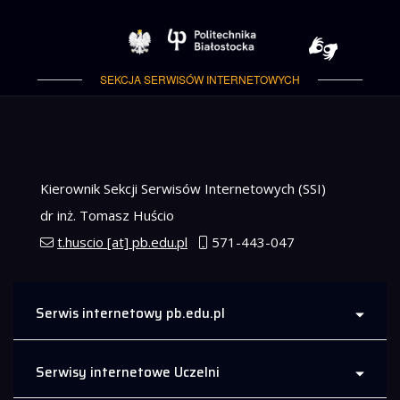
Politechnika Białostock
SEKCJA SERWISÓW INTERNETOWYCH
Sekcja Serwisów Internetowych
Kierownik Sekcji Serwisów Internetowych (SSI)
dr inż. Tomasz Huścio
t.huscio [at] pb.edu.pl
571-443-047
Serwis internetowy pb.edu.pl
Serwisy internetowe Uczelni