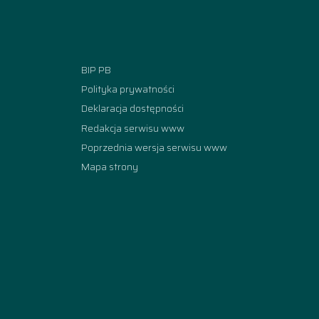
Facebook
Instagram
YouTube
TikTok
linkedi
BIP PB
Polityka prywatności
Deklaracja dostępności
Redakcja serwisu www
Poprzednia wersja serwisu www
Mapa strony