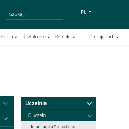
PL
Szukaj dla:
Szukaj
łpraca
Kształcenie
Kontakt
Po zajęciach
Uczelnia
O uczelni
Informacje o Politechnice