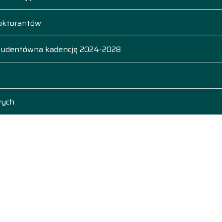
Doktorantów
Studentów
na kadencję 2024-2028
wych