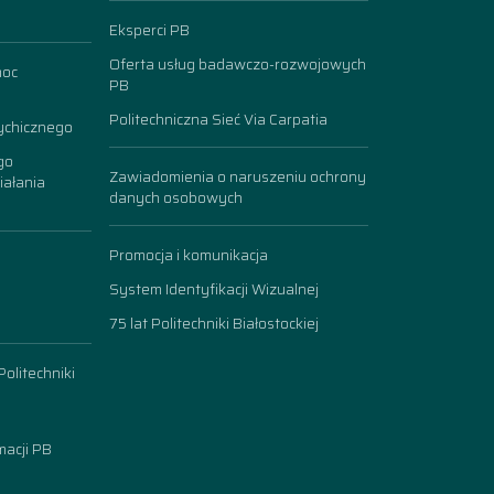
Eksperci PB
Oferta usług badawczo-rozwojowych
moc
PB
Politechniczna Sieć Via Carpatia
ychicznego
go
Zawiadomienia o naruszeniu ochrony
iałania
danych osobowych
Promocja i komunikacja
System Identyfikacji Wizualnej
75 lat Politechniki Białostockiej
olitechniki
acji PB