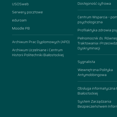
Dostępność cyfrowa
USOSweb
n
Serwery pocztowe
Centrum Wsparcia – po
eduroam
psychologiczna
Moodle PB
Profilaktyka zdrowia ps
Pełnomocnik ds. Równe
Archiwum Prac Dyplomowych (APD)
Traktowania i Przeciwdz
Dyskryminacji
Archiwum Uczelniane i Centrum
Historii Politechniki Białostockiej
Sygnalista
Wewnętrzna Polityka
Antymobbingowa
Obsługa informatyczna P
Białostockiej
System Zarządzania
Bezpieczeństwem Inform