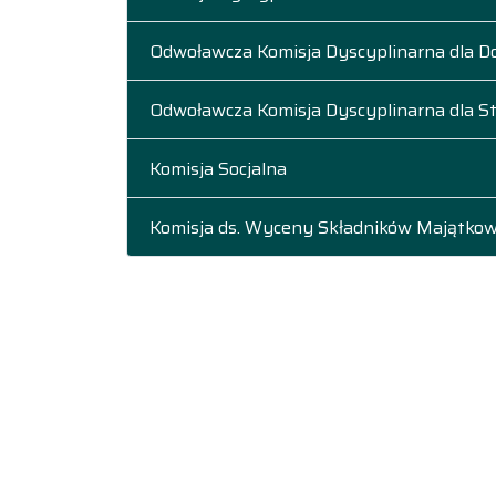
Odwoławcza Komisja Dyscyplinarna dla 
Odwoławcza Komisja Dyscyplinarna dla 
Komisja Socjalna
Komisja ds. Wyceny Składników Majątko