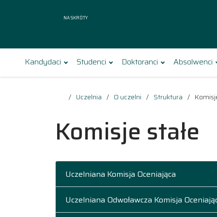
Na skróty
Kandydaci
Studenci
Doktoranci
Absolwenci
Uczelnia
O uczelni
Struktura
Komisje
Komisje stałe
Uczelniana Komisja Oceniająca
Uczelniana Odwoławcza Komisja Oceniają