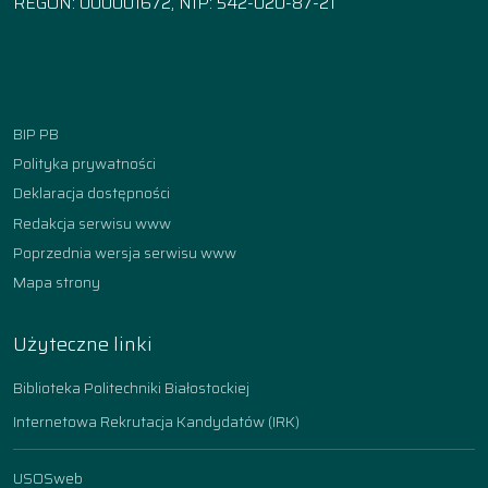
REGON: 000001672, NIP: 542-020-87-21
Facebook
Instagram
YouTube
TikTok
linkedin
BIP PB
Polityka prywatności
Deklaracja dostępności
Redakcja serwisu www
Poprzednia wersja serwisu www
Mapa strony
Użyteczne linki
Biblioteka Politechniki Białostockiej
Internetowa Rekrutacja Kandydatów (IRK)
USOSweb