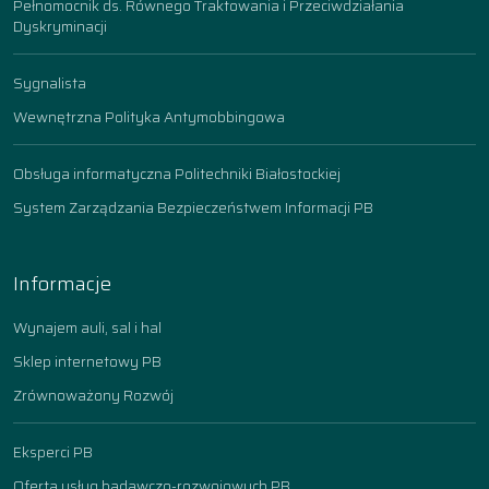
Pełnomocnik ds. Równego Traktowania i Przeciwdziałania
Dyskryminacji
Sygnalista
Wewnętrzna Polityka Antymobbingowa
Obsługa informatyczna Politechniki Białostockiej
System Zarządzania Bezpieczeństwem Informacji PB
Informacje
Wynajem auli, sal i hal
Sklep internetowy PB
Zrównoważony Rozwój
Eksperci PB
Oferta usług badawczo-rozwojowych PB