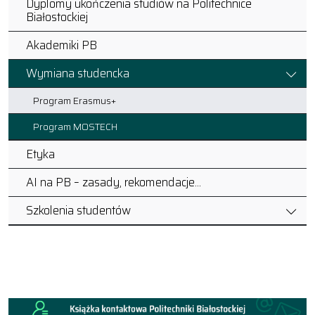
Dyplomy ukończenia studiów na Politechnice
Białostockiej
Akademiki PB
Wymiana studencka
Program Erasmus+
Program MOSTECH
Etyka
AI na PB – zasady, rekomendacje…
Szkolenia studentów