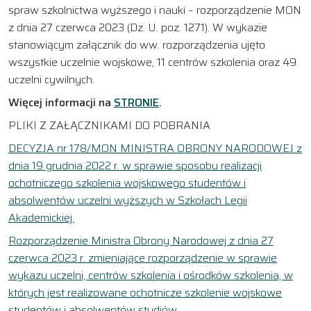
spraw szkolnictwa wyższego i nauki – rozporządzenie MON
z dnia 27 czerwca 2023 (Dz. U. poz. 1271). W wykazie
stanowiącym załącznik do ww. rozporządzenia ujęto
wszystkie uczelnie wojskowe, 11 centrów szkolenia oraz 49
uczelni cywilnych.
Więcej informacji na
STRONIE
.
PLIKI Z ZAŁĄCZNIKAMI DO POBRANIA
DECYZJA nr 178/MON MINISTRA OBRONY NARODOWEJ z
dnia 19 grudnia 2022 r. w sprawie sposobu realizacji
ochotniczego szkolenia wojskowego studentów i
absolwentów uczelni wyższych w Szkołach Legii
Akademickiej.
Rozporządzenie Ministra Obrony Narodowej z dnia 27
czerwca 2023 r. zmieniające rozporządzenie w sprawie
wykazu uczelni, centrów szkolenia i ośrodków szkolenia, w
których jest realizowane ochotnicze szkolenie wojskowe
studentów i absolwentów studiów.