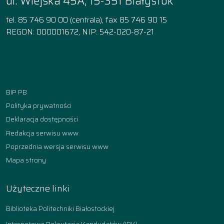
ul. Wiejska 45A, 15-351 Białystok
tel. 85 746 90 00 (centrala), fax 85 746 90 15
REGON: 000001672, NIP: 542-020-87-21
Facebook
Instagram
YouTube
TikTok
linkedin
BIP PB
Polityka prywatności
Deklaracja dostępności
Redakcja serwisu www
Poprzednia wersja serwisu www
Mapa strony
Użyteczne linki
Biblioteka Politechniki Białostockiej