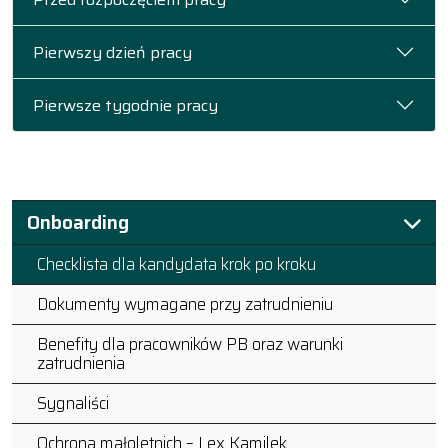
Pierwszy dzień pracy
Pierwsze tygodnie pracy
Onboarding
Checklista dla kandydata krok po kroku
Dokumenty wymagane przy zatrudnieniu
Benefity dla pracowników PB oraz warunki
zatrudnienia
Sygnaliści
Ochrona małoletnich – Lex Kamilek