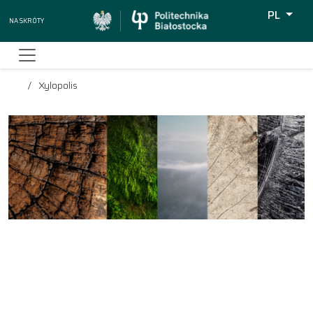
PL
Na skróty
Wyszukiw
Xylopolis