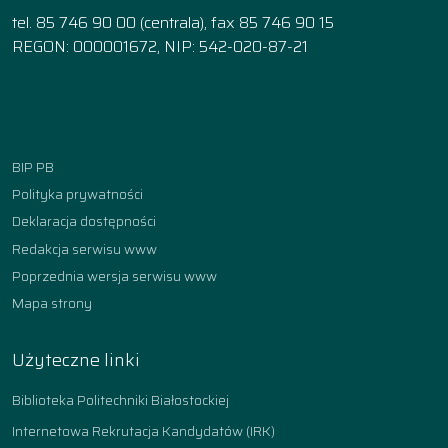
tel. 85 746 90 00 (centrala), fax 85 746 90 15
REGON: 000001672, NIP: 542-020-87-21
Facebook
Instagram
YouTube
TikTok
linkedin
BIP PB
Polityka prywatności
Deklaracja dostępności
Redakcja serwisu www
Poprzednia wersja serwisu www
Mapa strony
Użyteczne linki
Biblioteka Politechniki Białostockiej
Internetowa Rekrutacja Kandydatów (IRK)