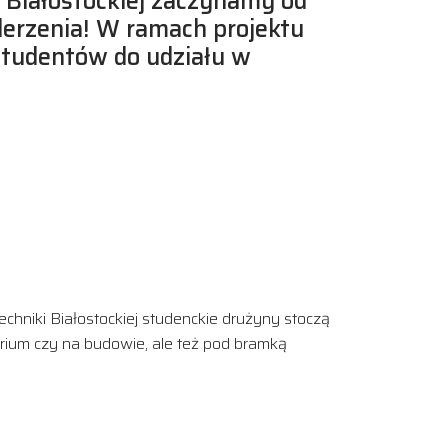
 Białostockiej zaczynamy od
derzenia! W ramach projektu
tudentów do udziału w
chniki Białostockiej studenckie drużyny stoczą
torium czy na budowie, ale też pod bramką