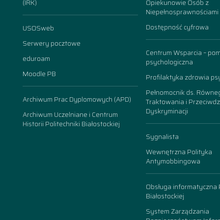
(IRK)
Opiekunowie Osób z
Niepełnosprawnościami
Dostępność cyfrowa
USOSweb
n
Serwery pocztowe
Centrum Wsparcia – po
eduroam
psychologiczna
Moodle PB
Profilaktyka zdrowia ps
Pełnomocnik ds. Równe
Archiwum Prac Dyplomowych (APD)
Traktowania i Przeciwdz
Dyskryminacji
Archiwum Uczelniane i Centrum
Historii Politechniki Białostockiej
Sygnalista
Wewnętrzna Polityka
Antymobbingowa
Obsługa informatyczna P
Białostockiej
System Zarządzania