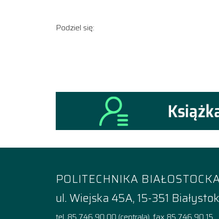
Podziel się:
POLITECHNIKA BIAŁOSTOCK
ul. Wiejska 45A, 15-351 Białysto
tel. 85 746 90 00 (centrala), fax 85 746 90 15