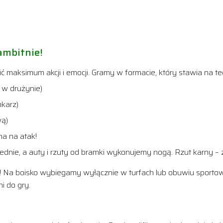
ambitnie!
ć maksimum akcji i emocji. Gramy w formacie, który stawia na te
w drużynie)
karz)
wą)
na na atak!
dnie, a auty i rzuty od bramki wykonujemy nogą. Rzut karny – 
 Na boisko wybiegamy wyłącznie w turfach lub obuwiu sportow
i do gry.