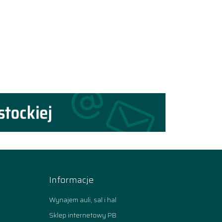
Informacje
Wynajem auli, sal i hal
Sklep internetowy PB