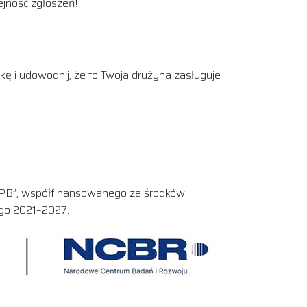
ejność zgłoszeń!
kę i udowodnij, że to Twoja drużyna zasługuje
 PB”, współfinansowanego ze środków
go 2021–2027.