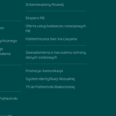
Zrównoważony Rozwój
Eksperci PB
Oferta usług badawczo-rozwojowych
moc
PB
Politechniczna Sieć Via Carpatia
ychicznego
go
Zawiadomienia o naruszeniu ochrony
iałania
danych osobowych
Promocja i komunikacja
System Identyfikacji Wizualnej
75 lat Politechniki Białostockiej
olitechniki