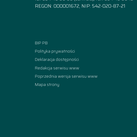
REGON: 000001672, NIP: 542-020-87-21
Facebook
Instagram
YouTube
TikTok
linkedi
BIP PB
Polityka prywatności
Deklaracja dostępności
Redakcja serwisu www
Poprzednia wersja serwisu www
Mapa strony