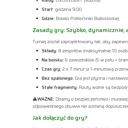
Kiedy:
09.05.2026 r. (sobota)
Start:
godzina 9:00
Gdzie:
Boisko Politechniki Białostockiej
Zasady gry: Szybko, dynamicznie, 
Turniej został zaprojektowany tak, aby zapewni
Składy:
8 zespołów (maksymalnie 10 osób 
Na boisku:
6 zawodników (5 w polu + bram
Czas gry:
2 x 7 minut (z 1-minutową przer
Bez spalonego:
Gra jest płynna i nastawio
Stałe fragmenty:
Rzuty wolne są bezpośre
⚠️
WAŻNE:
Dbamy o bezpieczeństwo i murawę!
odpowiedniego obuwia nie zostaną dopuszczen
Jak dołączyć do gry?