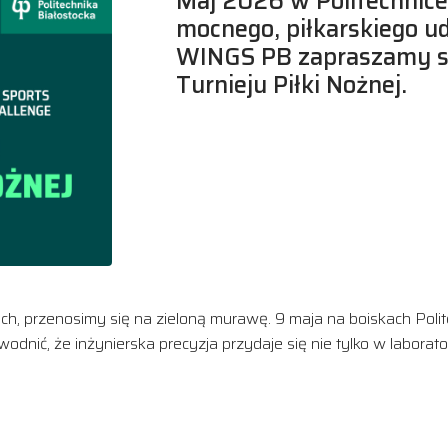
Maj 2026 w Politechnice
mocnego, piłkarskiego u
WINGS PB zapraszamy s
Turnieju Piłki Nożnej.
h, przenosimy się na zieloną murawę. 9 maja na boiskach Polite
odnić, że inżynierska precyzja przydaje się nie tylko w labora