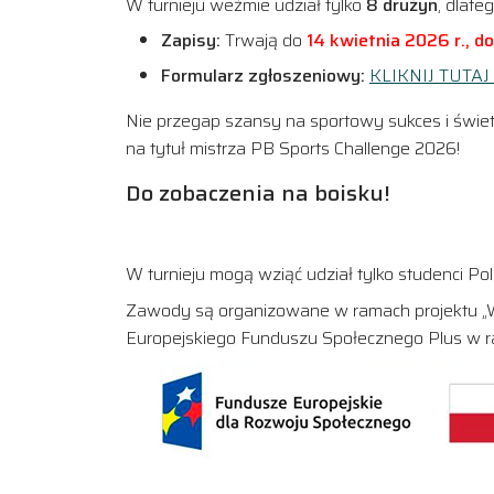
W turnieju weźmie udział tylko
8 drużyn
, dlate
Zapisy:
Trwają do
14 kwietnia 2026 r., d
Formularz zgłoszeniowy:
KLIKNIJ TUTAJ
Nie przegap szansy na sportowy sukces i świet
na tytuł mistrza PB Sports Challenge 2026!
Do zobaczenia na boisku!
W turnieju mogą wziąć udział tylko studenci Poli
Zawody są organizowane w ramach projektu „W
Europejskiego Funduszu Społecznego Plus w 