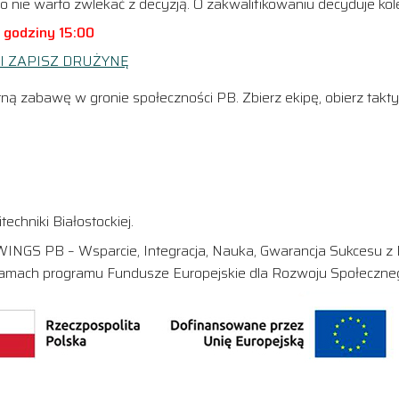
go nie warto zwlekać z decyzją. O zakwalifikowaniu decyduje kol
o godziny 15:00
 I ZAPISZ DRUŻYNĘ
ną zabawę w gronie społeczności PB. Zbierz ekipę, obierz takty
techniki Białostockiej.
INGS PB – Wsparcie, Integracja, Nauka, Gwarancja Sukcesu z
ramach programu Fundusze Europejskie dla Rozwoju Społeczne