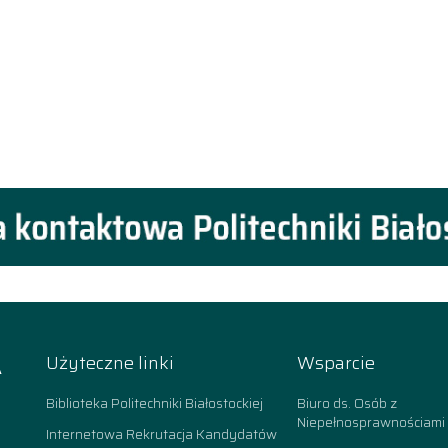
A
Użyteczne linki
Wsparcie
k
Biblioteka Politechniki Białostockiej
Biuro ds. Osób z
Niepełnosprawnościami
Internetowa Rekrutacja Kandydatów