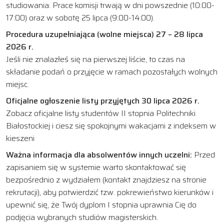
studiowania. Prace komisji trwają w dni powszednie (10:00-
17:00) oraz w sobotę 25 lipca (9:00-14:00).
Procedura uzupełniająca (wolne miejsca) 27 – 28 lipca
2026 r.
Jeśli nie znalazłeś się na pierwszej liście, to czas na
składanie podań o przyjęcie w ramach pozostałych wolnych
miejsc.
Oficjalne ogłoszenie listy przyjętych 30 lipca 2026 r.
Zobacz oficjalne listy studentów II stopnia Politechniki
Białostockiej i ciesz się spokojnymi wakacjami z indeksem w
kieszeni
Ważna informacja dla absolwentów innych uczelni:
Przed
zapisaniem się w systemie warto skontaktować się
bezpośrednio z wydziałem (kontakt znajdziesz na stronie
rekrutacji), aby potwierdzić tzw. pokrewieństwo kierunków i
upewnić się, że Twój dyplom I stopnia uprawnia Cię do
podjęcia wybranych studiów magisterskich.