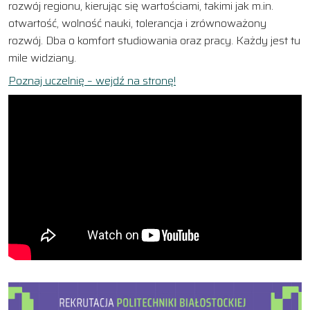
rozwój regionu, kierując się wartościami, takimi jak m.in.
otwartość, wolność nauki, tolerancja i zrównoważony
rozwój. Dba o komfort studiowania oraz pracy. Każdy jest tu
mile widziany.
Poznaj uczelnię – wejdź na stronę!