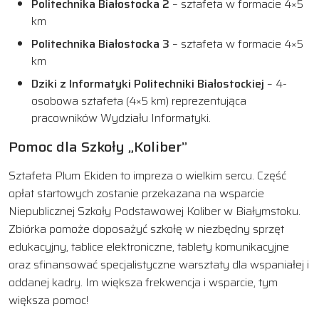
Politechnika Białostocka 2
– sztafeta w formacie 4×5
km
Politechnika Białostocka 3
– sztafeta w formacie 4×5
km
Dziki z Informatyki Politechniki Białostockiej
– 4-
osobowa sztafeta (4×5 km) reprezentująca
pracowników Wydziału Informatyki.
Pomoc dla Szkoły „Koliber”
Sztafeta Plum Ekiden to impreza o wielkim sercu. Część
opłat startowych zostanie przekazana na wsparcie
Niepublicznej Szkoły Podstawowej Koliber w Białymstoku.
Zbiórka pomoże doposażyć szkołę w niezbędny sprzęt
edukacyjny, tablice elektroniczne, tablety komunikacyjne
oraz sfinansować specjalistyczne warsztaty dla wspaniałej i
oddanej kadry. Im większa frekwencja i wsparcie, tym
większa pomoc!