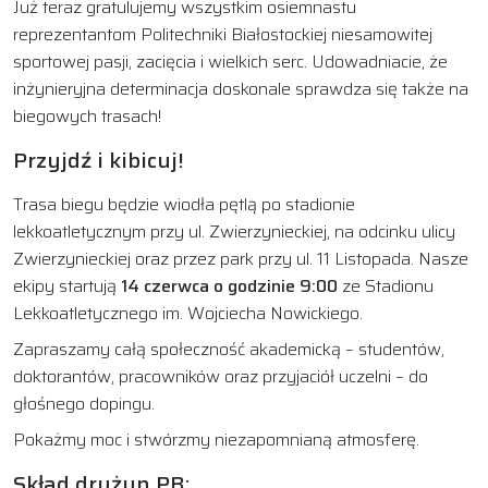
Już teraz gratulujemy wszystkim osiemnastu
reprezentantom Politechniki Białostockiej niesamowitej
sportowej pasji, zacięcia i wielkich serc. Udowadniacie, że
inżynieryjna determinacja doskonale sprawdza się także na
biegowych trasach!
Przyjdź i kibicuj!
Trasa biegu będzie wiodła pętlą po stadionie
lekkoatletycznym przy ul. Zwierzynieckiej, na odcinku ulicy
Zwierzynieckiej oraz przez park przy ul. 11 Listopada. Nasze
ekipy startują
14 czerwca o godzinie 9:00
ze Stadionu
Lekkoatletycznego im. Wojciecha Nowickiego.
Zapraszamy całą społeczność akademicką – studentów,
doktorantów, pracowników oraz przyjaciół uczelni – do
głośnego dopingu.
Pokażmy moc i stwórzmy niezapomnianą atmosferę.
Skład drużyn PB: