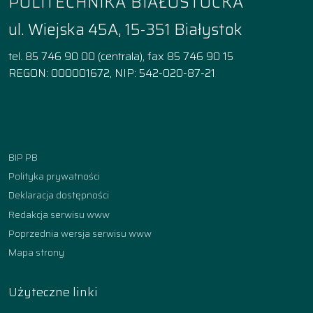
POLITECHNIKA BIAŁOSTOCKA
ul. Wiejska 45A, 15-351 Białystok
tel. 85 746 90 00 (centrala), fax 85 746 90 15
REGON: 000001672, NIP: 542-020-87-21
Facebook
Instagram
YouTube
TikTok
linkedin
BIP PB
Polityka prywatności
Deklaracja dostępności
Redakcja serwisu www
Poprzednia wersja serwisu www
Mapa strony
Użyteczne linki