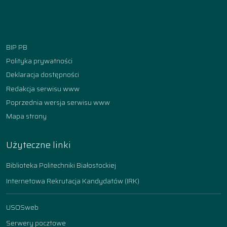
Facebook
Instagram
YouTube
TikTok
linkedin
BIP PB
Polityka prywatności
Deklaracja dostępności
Redakcja serwisu www
Poprzednia wersja serwisu www
Mapa strony
Użyteczne linki
Biblioteka Politechniki Białostockiej
Internetowa Rekrutacja Kandydatów (IRK)
USOSweb
Serwery pocztowe