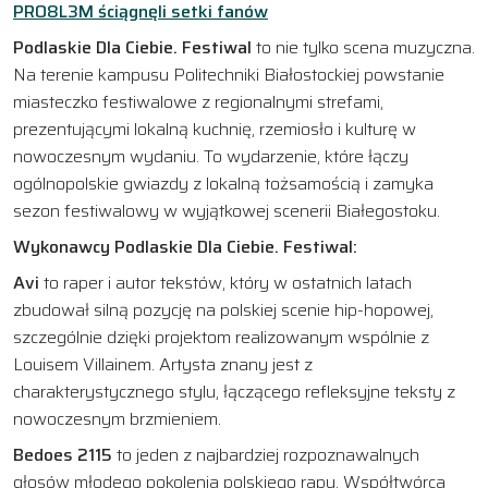
PRO8L3M ściągnęli setki fanów
Podlaskie Dla Ciebie. Festiwal
to nie tylko scena muzyczna.
Na terenie kampusu Politechniki Białostockiej powstanie
miasteczko festiwalowe z regionalnymi strefami,
prezentującymi lokalną kuchnię, rzemiosło i kulturę w
nowoczesnym wydaniu. To wydarzenie, które łączy
ogólnopolskie gwiazdy z lokalną tożsamością i zamyka
sezon festiwalowy w wyjątkowej scenerii Białegostoku.
Wykonawcy
Podlaskie Dla Ciebie. Festiwal:
Avi
to raper i autor tekstów, który w ostatnich latach
zbudował silną pozycję na polskiej scenie hip-hopowej,
szczególnie dzięki projektom realizowanym wspólnie z
Louisem Villainem. Artysta znany jest z
charakterystycznego stylu, łączącego refleksyjne teksty z
nowoczesnym brzmieniem.
Bedoes 2115
to jeden z najbardziej rozpoznawalnych
głosów młodego pokolenia polskiego rapu. Współtwórca