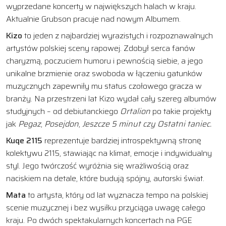
wyprzedane koncerty w największych halach w kraju.
Aktualnie Grubson pracuje nad nowym Albumem.
Kizo
to jeden z najbardziej wyrazistych i rozpoznawalnych
artystów polskiej sceny rapowej. Zdobył serca fanów
charyzmą, poczuciem humoru i pewnością siebie, a jego
unikalne brzmienie oraz swoboda w łączeniu gatunków
muzycznych zapewniły mu status czołowego gracza w
branży. Na przestrzeni lat Kizo wydał cały szereg albumów
studyjnych – od debiutanckiego
Ortalion
po takie projekty
jak
Pegaz
,
Posejdon
,
Jeszcze 5 minut czy Ostatni taniec.
Kuqe 2115
reprezentuje bardziej introspektywną stronę
kolektywu 2115, stawiając na klimat, emocje i indywidualny
styl. Jego twórczość wyróżnia się wrażliwością oraz
naciskiem na detale, które budują spójny, autorski świat.
Mata
to artysta, który od lat wyznacza tempo na polskiej
scenie muzycznej i bez wysiłku przyciąga uwagę całego
kraju. Po dwóch spektakularnych koncertach na PGE