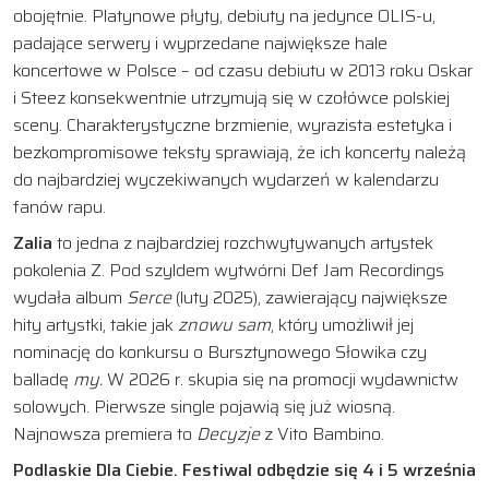
obojętnie. Platynowe płyty, debiuty na jedynce OLIS-u,
padające serwery i wyprzedane największe hale
koncertowe w Polsce – od czasu debiutu w 2013 roku Oskar
i Steez konsekwentnie utrzymują się w czołówce polskiej
sceny. Charakterystyczne brzmienie, wyrazista estetyka i
bezkompromisowe teksty sprawiają, że ich koncerty należą
do najbardziej wyczekiwanych wydarzeń w kalendarzu
fanów rapu.
Zalia
to jedna z najbardziej rozchwytywanych artystek
pokolenia Z. Pod szyldem wytwórni Def Jam Recordings
wydała album
Serce
(luty 2025), zawierający największe
hity artystki, takie jak
znowu sam
, który umożliwił jej
nominację do konkursu o Bursztynowego Słowika czy
balladę
my.
W 2026 r. skupia się na promocji wydawnictw
solowych. Pierwsze single pojawią się już wiosną.
Najnowsza premiera to
Decyzje
z Vito Bambino.
Podlaskie Dla Ciebie. Festiwal odbędzie się 4 i 5 września