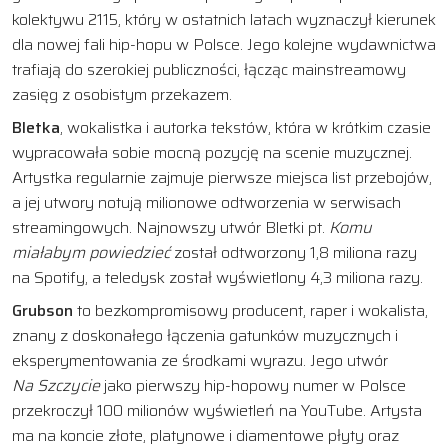
kolektywu 2115, który w ostatnich latach wyznaczył kierunek
dla nowej fali hip-hopu w Polsce. Jego kolejne wydawnictwa
trafiają do szerokiej publiczności, łącząc mainstreamowy
zasięg z osobistym przekazem.
Bletka
, wokalistka i autorka tekstów, która w krótkim czasie
wypracowała sobie mocną pozycję na scenie muzycznej.
Artystka regularnie zajmuje pierwsze miejsca list przebojów,
a jej utwory notują milionowe odtworzenia w serwisach
streamingowych. Najnowszy utwór Bletki pt.
Komu
miałabym powiedzieć
został odtworzony 1,8 miliona razy
na Spotify, a teledysk został wyświetlony 4,3 miliona razy.
Grubson
to bezkompromisowy producent, raper i wokalista,
znany z doskonałego łączenia gatunków muzycznych i
eksperymentowania ze środkami wyrazu. Jego utwór
Na Szczycie
jako pierwszy hip-hopowy numer w Polsce
przekroczył 100 milionów wyświetleń na YouTube. Artysta
ma na koncie złote, platynowe i diamentowe płyty oraz