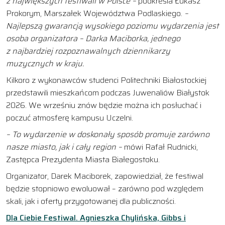
z
n
a
j
w
i
ę
k
s
z
y
c
h
f
e
s
t
i
w
a
l
i
w
P
o
l
s
c
e –
podkreśla Łukasz
Prokorym, Marszałek Województwa Podlaskiego
.
–
N
a
j
l
e
p
s
z
ą
g
w
a
r
a
n
c
j
ą
w
y
s
o
k
i
e
g
o
p
o
z
i
o
m
u
w
y
d
a
r
z
e
n
i
a
j
e
s
t
o
s
o
b
a
o
r
g
a
n
i
z
a
t
o
r
a
–
D
a
r
k
a
M
a
c
i
b
o
r
k
a
,
j
e
d
n
e
g
o
z
n
a
j
b
a
r
d
z
i
e
j
r
o
z
p
o
z
n
a
w
a
l
n
y
c
h
d
z
i
e
n
n
i
k
a
r
z
y
m
u
z
y
c
z
n
y
c
h
w
k
r
a
j
u
.
Kilkoro z wykonawców studenci Politechniki Białostockiej
przedstawili mieszkańcom podczas Juwenaliów Białystok
2026. We wrześniu znów będzie można ich posłuchać i
poczuć atmosferę kampusu Uczelni.
– To wydarzenie w doskonały sposób promuje zarówno
nasze miasto, jak i cały region –
mówi Rafał Rudnicki,
Zastępca Prezydenta Miasta Białegostoku.
Organizator, Darek Maciborek, zapowiedział, że festiwal
będzie stopniowo ewoluował – zarówno pod względem
skali, jak i oferty przygotowanej dla publiczności.
Dla Ciebie Festiwal. Agnieszka Chylińska, Gibbs i