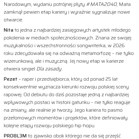
Narodowym, wydaniu potrójnej płyty
#MATA2040
, Mata
zamknął pewien etap kariery i wyraźnie sygnalizuje nowe
otwarcie.
Nita
to jedna z najbardziej zasięgowych artystek młodego
pokolenia w mediach społecznościowych. Znana ze swojej
muzykalności i wszechstronności songwriterka, w 2026
roku zdecydowała się na odważną metamorfozę – nie tylko
wizerunkową, ale i muzyczną. Jej nowy etap w karierze
otwiera singiel
Dla zasady
.
Pezet
– raper i przedsiębiorca, który od ponad 25 lat
konsekwentnie wyznacza kierunki rozwoju polskiej sceny
rapowej. Od debiutu do dziś pozostaje jedną z najbardziej
wpływowych postaci w historii gatunku – nie tylko reaguje
na zmiany, ale realnie je tworzy. Jego kariera to pasmo
przełomowych momentów i projektów, które definiowały
kolejne etapy rozwoju polskiego hip-hopu.
PRO8L3M
to zjawisko obok którego nie da się przejść