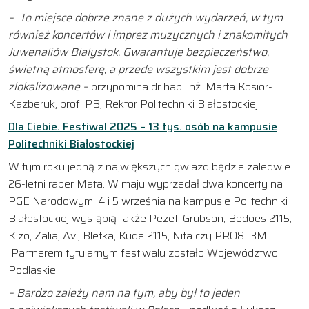
– To miejsce dobrze znane z dużych wydarzeń, w tym
również koncertów i imprez muzycznych i znakomitych
Juwenaliów Białystok. Gwarantuje bezpieczeństwo,
świetną atmosferę, a przede wszystkim jest dobrze
zlokalizowane –
przypomina dr hab. inż. Marta Kosior-
Kazberuk, prof. PB, Rektor Politechniki Białostockiej.
Dla Ciebie. Festiwal 2025 – 13 tys. osób na kampusie
Politechniki Białostockiej
W tym roku jedną z największych gwiazd będzie zaledwie
26-letni raper Mata. W maju wyprzedał dwa koncerty na
PGE Narodowym. 4 i 5 września na kampusie Politechniki
Białostockiej wystąpią także Pezet, Grubson, Bedoes 2115,
Kizo, Zalia, Avi, Bletka, Kuqe 2115, Nita czy PRO8L3M.
Partnerem tytularnym festiwalu zostało Województwo
Podlaskie.
–
B
a
r
d
z
o
z
a
l
e
ż
y
n
a
m
n
a
t
y
m
,
a
b
y
b
y
ł
t
o
j
e
d
e
n