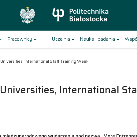
Pracownicy
Uczelnia
Nauka i badania
Wspó
Universities, International Staff Training Week
Universities, International St
j
m międzynarodowego wydarzenia pod nazwą „More Entrepreneur