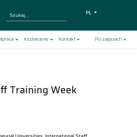
PL
Szukaj dla:
Szukaj
łpraca
Kształcenie
Kontakt
Po zajęciach
aff Training Week
ial Universities, International Staff