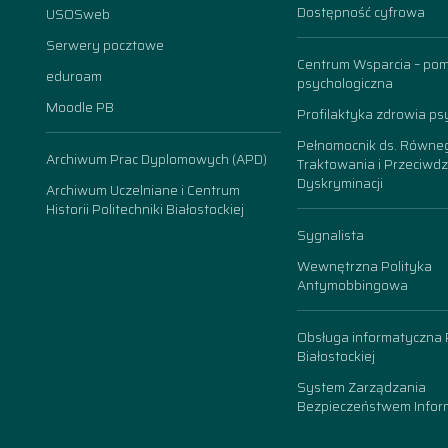
Dostępność cyfrowa
USOSweb
n
Serwery pocztowe
Centrum Wsparcia – po
eduroam
psychologiczna
Moodle PB
Profilaktyka zdrowia ps
Pełnomocnik ds. Równe
Archiwum Prac Dyplomowych (APD)
Traktowania i Przeciwdz
Dyskryminacji
Archiwum Uczelniane i Centrum
Historii Politechniki Białostockiej
Sygnalista
Wewnętrzna Polityka
Antymobbingowa
Obsługa informatyczna P
Białostockiej
System Zarządzania
Bezpieczeństwem Inform