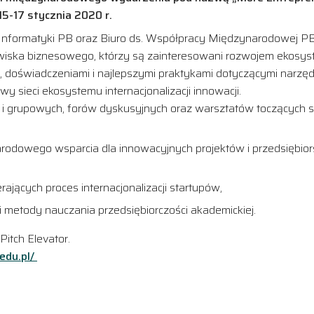
15-17 stycznia 2020 r.
Informatyki PB oraz Biuro ds. Współpracy Międzynarodowej PB
owiska biznesowego, którzy są zainteresowani rozwojem ekosyste
 doświadczeniami i najlepszymi praktykami dotyczącymi narzędz
 sieci ekosystemu internacjonalizacji innowacji.
ch i grupowych, forów dyskusyjnych oraz warsztatów toczących
owego wsparcia dla innowacyjnych projektów i przedsiębiors
jących proces internacjonalizacji startupów,
 metody nauczania przedsiębiorczości akademickiej.
itch Elevator.
edu.pl/