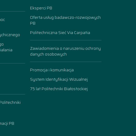
Eksperci PB
Oferta usług badawczo-rozwojowych
moc
PB
Politechniczna Sieć Via Carpatia
ychicznego
go
Zawiadomienia o naruszeniu ochrony
iałania
danych osobowych
Promocja i komunikacja
System Identyfikacji Wizualnej
75 lat Politechniki Białostockiej
olitechniki
acji PB