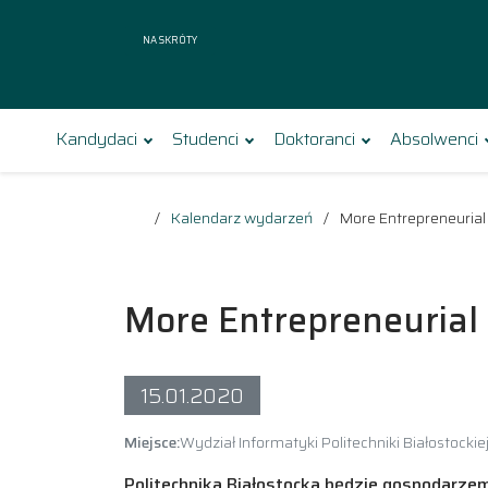
Na skróty
Kandydaci
Studenci
Doktoranci
Absolwenci
Kalendarz wydarzeń
More Entrepreneurial 
More Entrepreneurial 
15.01.2020
Miejsce:
Wydział Informatyki Politechniki Białostockie
Politechnika Białostocka będzie gospodarze