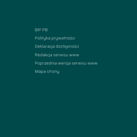
Facebook
Instagram
YouTube
TikTok
linkedi
BIP PB
Polityka prywatności
Deklaracja dostępności
Redakcja serwisu www
Poprzednia wersja serwisu www
Mapa strony