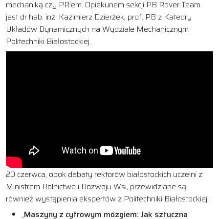
mechaniką czy PR’em. Opiekunem sekcji PB Rover Team
jest dr hab. inż. Kazimierz Dzierżek, prof. PB z Katedry
Układów Dynamicznych na Wydziale Mechanicznym
Politechniki Białostockiej.
20 czerwca, obok debaty rektorów białostockich uczelni z
Ministrem Rolnictwa i Rozwoju Wsi, przewidziane są
również wystąpienia ekspertów z Politechniki Białostockiej:
„
Maszyny z cyfrowym mózgiem: Jak sztuczna