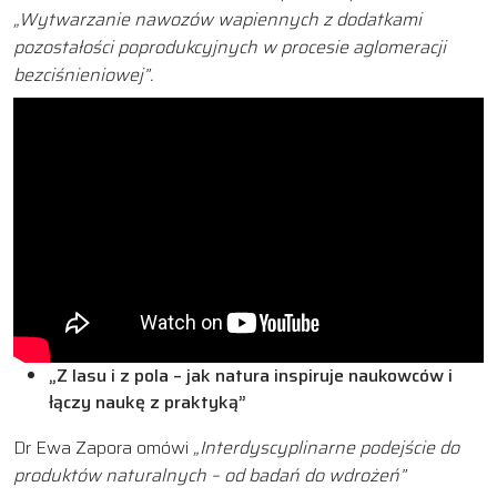
„Wytwarzanie nawozów wapiennych z dodatkami
pozostałości poprodukcyjnych w procesie aglomeracji
bezciśnieniowej”.
„Z lasu i z pola – jak natura inspiruje naukowców i
łączy
naukę z praktyką”
Dr Ewa Zapora omówi
„Interdyscyplinarne podejście do
produktów naturalnych – od badań do wdrożeń”