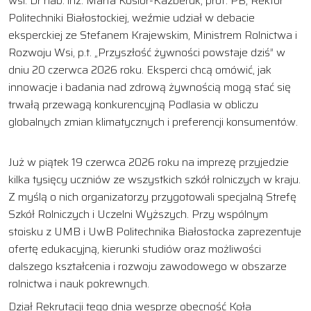
wsi. Dr hab. inż. Marta Kosior-Kazberuk, prof. PB, Rektor
Politechniki Białostockiej, weźmie udział w debacie
eksperckiej ze Stefanem Krajewskim, Ministrem Rolnictwa i
Rozwoju Wsi, p.t. „Przyszłość żywności powstaje dziś” w
dniu 20 czerwca 2026 roku. Eksperci chcą omówić, jak
innowacje i badania nad zdrową żywnością mogą stać się
trwałą przewagą konkurencyjną Podlasia w obliczu
globalnych zmian klimatycznych i preferencji konsumentów.
Już w piątek 19 czerwca 2026 roku na imprezę przyjedzie
kilka tysięcy uczniów ze wszystkich szkół rolniczych w kraju.
Z myślą o nich organizatorzy przygotowali specjalną Strefę
Szkół Rolniczych i Uczelni Wyższych. Przy wspólnym
stoisku z UMB i UwB Politechnika Białostocka zaprezentuje
ofertę edukacyjną, kierunki studiów oraz możliwości
dalszego kształcenia i rozwoju zawodowego w obszarze
rolnictwa i nauk pokrewnych.
Dział Rekrutacji tego dnia wesprze obecność Koła