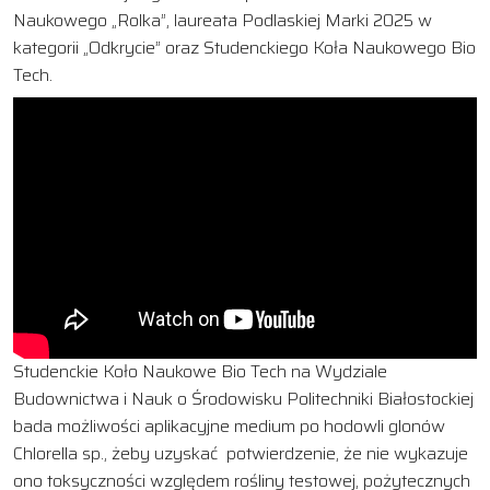
Naukowego „Rolka”, laureata Podlaskiej Marki 2025 w
kategorii „Odkrycie” oraz Studenckiego Koła Naukowego Bio
Tech.
Studenckie Koło Naukowe Bio Tech na Wydziale
Budownictwa i Nauk o Środowisku Politechniki Białostockiej
bada możliwości aplikacyjne medium po hodowli glonów
Chlorella sp., żeby uzyskać potwierdzenie, że nie wykazuje
ono toksyczności względem rośliny testowej, pożytecznych