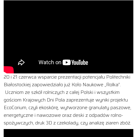
20 i 21 czerwca wsparcie prezentacji potencjału Politechniki
Białostockiej zapowiedziało już Koło Naukowe „Rolka”.
Uczniom ze szkół rolniczych z całej Polski i wszystkim
gościom Krajowych Dni Pola zaprezentuje wyniki projektu
EcoCorium, czyli ekoskórę, wytworzone granulaty paszowe,
energetyczne i nawozowe oraz deski z odpadów rolno-
spożywczych, druk 3D z czekolady, czy analizę ziaren zbóż.