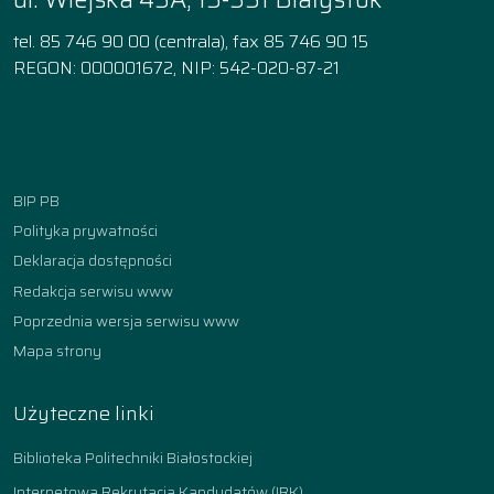
tel. 85 746 90 00 (centrala), fax 85 746 90 15
REGON: 000001672, NIP: 542-020-87-21
Facebook
Instagram
YouTube
TikTok
linkedin
BIP PB
Polityka prywatności
Deklaracja dostępności
Redakcja serwisu www
Poprzednia wersja serwisu www
Mapa strony
Użyteczne linki
Biblioteka Politechniki Białostockiej
Internetowa Rekrutacja Kandydatów (IRK)