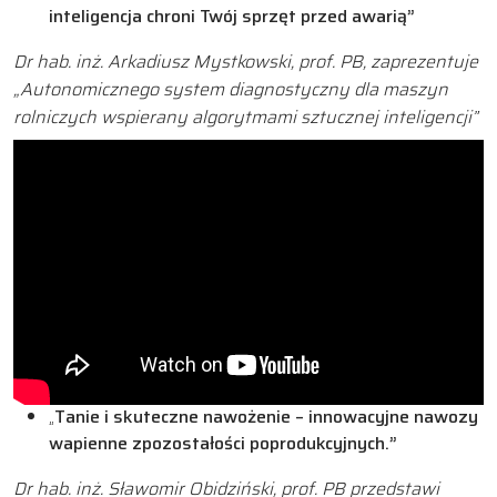
inteligencja chroni Twój sprzęt przed awarią”
Dr hab. inż. Arkadiusz Mystkowski, prof. PB, zaprezentuje
„Autonomicznego system diagnostyczny dla maszyn
rolniczych wspierany algorytmami sztucznej inteligencji”
„
Tanie i skuteczne nawożenie – innowacyjne nawozy
wapienne z
pozostałości poprodukcyjnych.”
Dr hab. inż. Sławomir Obidziński, prof. PB przedstawi