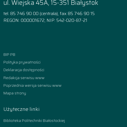
ul. Wiejska 45A, 15-351 Białystok
tel. 85 746 90 00 (centrala), fax 85 746 90 15
REGON: 000001672, NIP: 542-020-87-21
Facebook
Instagram
YouTube
TikTok
linkedin
BIP PB
Polityka prywatności
Deklaracja dostępności
Redakcja serwisu www
Poprzednia wersja serwisu www
Mapa strony
Użyteczne linki
Biblioteka Politechniki Białostockiej