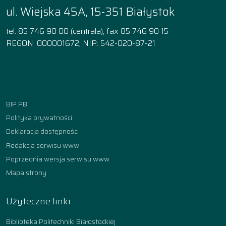
ul. Wiejska 45A, 15-351 Białystok
tel. 85 746 90 00 (centrala), fax 85 746 90 15
REGON: 000001672, NIP: 542-020-87-21
Facebook
Instagram
YouTube
TikTok
linkedin
BIP PB
Polityka prywatności
Deklaracja dostępności
Redakcja serwisu www
Poprzednia wersja serwisu www
Mapa strony
Użyteczne linki
Biblioteka Politechniki Białostockiej