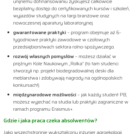
unijnemu dofinansowaniu zyskujesz całkowicie
bezpłatny dostęp do certyfikowanych kursów i szkoleń,
wyjazdów studyjnych na targi branżowe oraz
nowoczesnej aparatury laboratoryjnej.
gwarantowane praktyki
– program obejmuje aż 6-
tygodniowe praktyki zawodowe w czołowych
przedsiębiorstwach sektora rolno-spożywczego.
rozwój własnych pomysłów
– możesz działać w
prężnym Kole Naukowym „Rolka” (to tam studenci
stworzyli np. projekt biodegradowalnej deski dla
meblarstwa i zdobywają nagrody na ogólnopolskich
konkursach!).
międzynarodowe możliwości
– jak każdy student PB,
możesz wyjechać na studia lub praktyki zagraniczne w
ramach programu Erasmus+.
Gdzie i jaka praca czeka absolwentów?
Jako wszechstronnie wykształcony inżynier agroekologii,