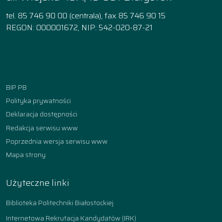
tel. 85 746 90 00 (centrala), fax 85 746 90 15
REGON: 000001672, NIP: 542-020-87-21
Facebook
Instagram
YouTube
TikTok
linkedin
BIP PB
Polityka prywatności
Deklaracja dostępności
Redakcja serwisu www
Poprzednia wersja serwisu www
Mapa strony
Użyteczne linki
Biblioteka Politechniki Białostockiej
Internetowa Rekrutacja Kandydatów (IRK)