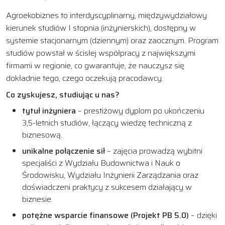
Agroekobiznes to interdyscyplinarny, międzywydziałowy
kierunek studiów I stopnia (inżynierskich), dostępny w
systemie stacjonarnym (dziennym) oraz zaocznym. Program
studiów powstał w ścisłej współpracy z największymi
firmami w regionie, co gwarantuje, że nauczysz się
dokładnie tego, czego oczekują pracodawcy.
Co zyskujesz, studiując u nas?
tytuł inżyniera
– prestiżowy dyplom po ukończeniu
3,5-letnich studiów, łączący wiedzę techniczną z
biznesową.
unikalne połączenie sił
– zajęcia prowadzą wybitni
specjaliści z Wydziału Budownictwa i Nauk o
Środowisku, Wydziału Inżynierii Zarządzania oraz
doświadczeni praktycy z sukcesem działający w
biznesie.
potężne wsparcie finansowe (Projekt PB 5.0)
– dzięki