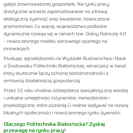
gałęzi zrównoważonej gospodarki. Na rynku pracy
drastycznie wzrasta zapotrzebowanie na zdrową,
ekologiczną żywność oraz świadome, nowoczesne
przetwórstwo. Co więcej, województwo podlaskie
dynamicznie rozwija się w ramach tzw. Doliny Rolniczej 4.0
– nowoczesnego modelu sieciowego opartego na
innowacjach.
Studiując agroekobiznes na Wydziale Budownictwa i Nauk
o Środowisku Politechniki Białostockiej, wkraczasz w świat,
który skutecznie łączy ochronę bioróżnorodności z
rentowną działalnością gospodarczą.
Przez 3,5 roku studiów zdobędziesz specjalistyczną wiedzę
i unikalne umiejętności inżynierskie, menedżerskie i
proekologiczne, które pozwolą Ci realnie wpływać na rozwój
lokalnych społeczności i nowoczesnego rynku żywności.
Dlaczego Politechnika Białostocka? Zyskaj
przewagę na rynku pracy!