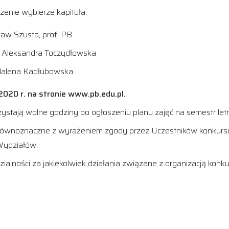
zenie wybierze kapituła:
sław Szusta, prof. PB
ie Aleksandra Toczydłowska
gdalena Kadłubowska
020 r. na stronie www.pb.edu.pl.
stają wolne godziny po ogłoszeniu planu zajęć na semestr let
równoznaczne z wyrażeniem zgody przez Uczestników konkursu 
j Wydziałów.
alności za jakiekolwiek działania związane z organizacją konk