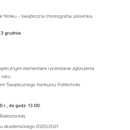
e filmiku – świąteczna choreografia, piosenka,
3 grudnia.
iątecznymi elementami i przesłanie zgłoszenia
 roku.
em Świątecznego Konkursu Politechniki
r., do godz. 13.00.
iałostockiej.
ku akademickiego 2020/2021.