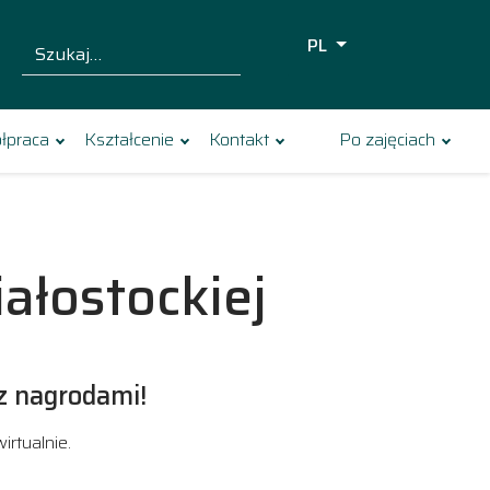
PL
Szukaj dla:
Szukaj
łpraca
Kształcenie
Kontakt
Po zajęciach
ałostockiej
z nagrodami!
rtualnie.