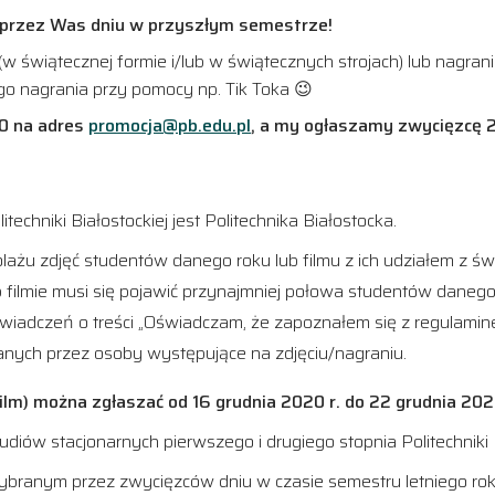
przez Was dniu w przyszłym semestrze!
w świątecznej formie i/lub w świątecznych strojach) lub nagrani
o nagrania przy pomocy np. Tik Toka 😉
00 na adres
promocja@pb.edu.pl
, a my ogłaszamy zwycięzcę 2
chniki Białostockiej jest Politechnika Białostocka.
żu zdjęć studentów danego roku lub filmu z ich udziałem z św
 filmie musi się pojawić przynajmniej połowa studentów danego
wiadczeń o treści „Oświadczam, że zapoznałem się z regulamin
pisanych przez osoby występujące na zdjęciu/nagraniu.
ilm) można zgłaszać od 16 grudnia 2020 r. do 22 grudnia 2020 
diów stacjonarnych pierwszego i drugiego stopnia Politechniki B
ybranym przez zwycięzców dniu w czasie semestru letniego ro