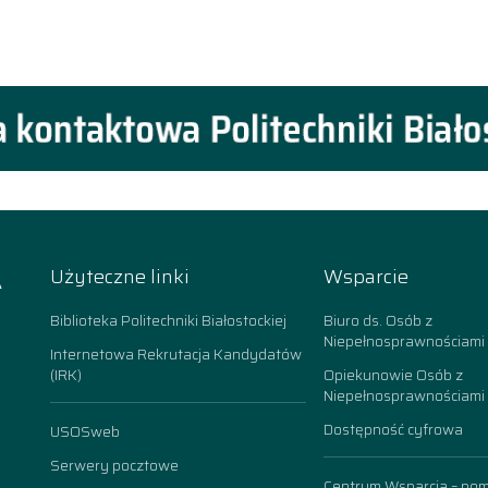
A
Użyteczne linki
Wsparcie
k
Biblioteka Politechniki Białostockiej
Biuro ds. Osób z
Niepełnosprawnościami
Internetowa Rekrutacja Kandydatów
(IRK)
Opiekunowie Osób z
Niepełnosprawnościami
Dostępność cyfrowa
USOSweb
n
Serwery pocztowe
Centrum Wsparcia – po