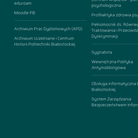
eduroam
psychologiczna
Moodle PB
Profilaktyka zdrowia ps
Pełnomocnik ds. Równe
Archiwum Prac Dyplomowych (APD)
Traktowania i Przeciwdz
Dyskryminacji
Archiwum Uczelniane i Centrum
Historii Politechniki Białostockiej
Sygnalista
Wewnętrzna Polityka
Antymobbingowa
Obsługa informatyczna P
Białostockiej
System Zarządzania
Bezpieczeństwem Inform