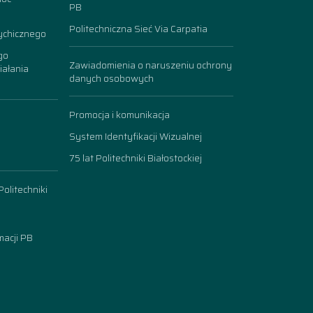
PB
Politechniczna Sieć Via Carpatia
ychicznego
go
Zawiadomienia o naruszeniu ochrony
iałania
danych osobowych
Promocja i komunikacja
System Identyfikacji Wizualnej
75 lat Politechniki Białostockiej
olitechniki
acji PB