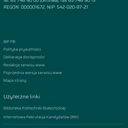
tel. 85 746 90 00 (centrala), fax 85 746 90 15
REGON: 000001672, NIP: 542-020-87-21
Facebook
Instagram
YouTube
TikTok
linkedin
BIP PB
Polityka prywatności
Deklaracja dostępności
Redakcja serwisu www
Poprzednia wersja serwisu www
Mapa strony
Użyteczne linki
Biblioteka Politechniki Białostockiej
Internetowa Rekrutacja Kandydatów (IRK)