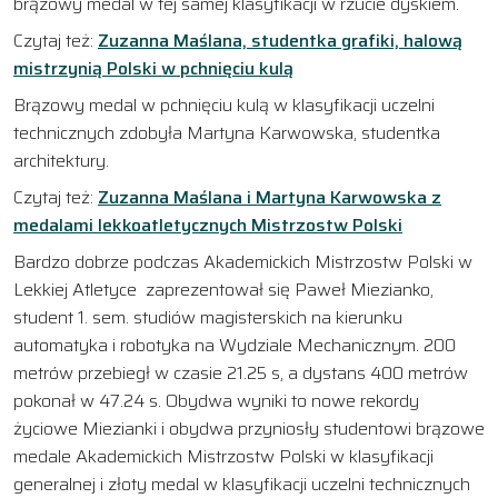
brązowy medal w tej samej klasyfikacji w rzucie dyskiem.
Czytaj też:
Zuzanna Maślana, studentka grafiki, halową
mistrzynią Polski w pchnięciu kulą
Brązowy medal w pchnięciu kulą w klasyfikacji uczelni
technicznych zdobyła Martyna Karwowska, studentka
architektury.
Czytaj też:
Zuzanna Maślana i Martyna Karwowska z
medalami lekkoatletycznych Mistrzostw Polski
Bardzo dobrze podczas Akademickich Mistrzostw Polski w
Lekkiej Atletyce zaprezentował się Paweł Miezianko,
student 1. sem. studiów magisterskich na kierunku
automatyka i robotyka na Wydziale Mechanicznym. 200
metrów przebiegł w czasie 21.25 s, a dystans 400 metrów
pokonał w 47.24 s. Obydwa wyniki to nowe rekordy
życiowe Miezianki i obydwa przyniosły studentowi brązowe
medale Akademickich Mistrzostw Polski w klasyfikacji
generalnej i złoty medal w klasyfikacji uczelni technicznych