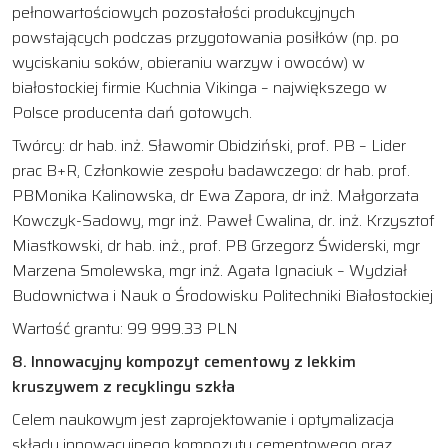
pełnowartościowych pozostałości produkcyjnych
powstających podczas przygotowania posiłków (np. po
wyciskaniu soków, obieraniu warzyw i owoców) w
białostockiej firmie Kuchnia Vikinga – największego w
Polsce producenta dań gotowych.
Twórcy: dr hab. inż. Sławomir Obidziński, prof. PB – Lider
prac B+R, Członkowie zespołu badawczego: dr hab. prof.
PBMonika Kalinowska, dr Ewa Zapora, dr inż. Małgorzata
Kowczyk-Sadowy, mgr inż. Paweł Cwalina, dr. inż. Krzysztof
Miastkowski, dr hab. inż., prof. PB Grzegorz Świderski, mgr
Marzena Smolewska, mgr inż. Agata Ignaciuk – Wydział
Budownictwa i Nauk o Środowisku Politechniki Białostockiej
Wartość grantu: 99 999.33 PLN
8. Innowacyjny kompozyt cementowy z lekkim
kruszywem z recyklingu szkła
Celem naukowym jest zaprojektowanie i optymalizacja
składu innowacyjnego kompozytu cementowego oraz