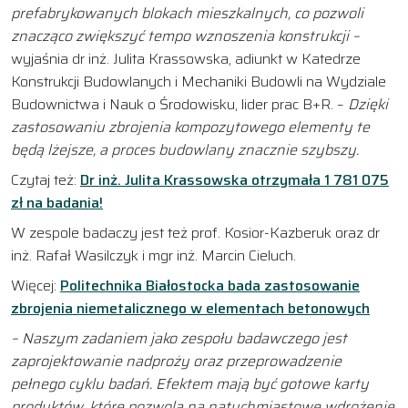
prefabrykowanych blokach mieszkalnych, co pozwoli
znacząco zwiększyć tempo wznoszenia konstrukcji –
wyjaśnia dr inż. Julita Krassowska, adiunkt w Katedrze
Konstrukcji Budowlanych i Mechaniki Budowli na Wydziale
Budownictwa i Nauk o Środowisku, lider prac B+R. –
Dzięki
zastosowaniu zbrojenia kompozytowego elementy te
będą lżejsze, a proces budowlany znacznie szybszy.
Czytaj też:
Dr inż. Julita Krassowska otrzymała 1 781 075
zł na badania!
W zespole badaczy jest też prof. Kosior-Kazberuk oraz dr
inż. Rafał Wasilczyk i mgr inż. Marcin Cieluch.
Więcej:
Politechnika Białostocka bada zastosowanie
zbrojenia niemetalicznego w elementach betonowych
– Naszym zadaniem jako zespołu badawczego jest
zaprojektowanie nadproży oraz przeprowadzenie
pełnego cyklu badań. Efektem mają być gotowe karty
produktów, które pozwolą na natychmiastowe wdrożenie