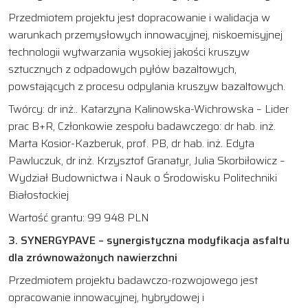
Przedmiotem projektu jest dopracowanie i walidacja w
warunkach przemysłowych innowacyjnej, niskoemisyjnej
technologii wytwarzania wysokiej jakości kruszyw
sztucznych z odpadowych pyłów bazaltowych,
powstających z procesu odpylania kruszyw bazaltowych.
Twórcy: dr inż.. Katarzyna Kalinowska-Wichrowska – Lider
prac B+R, Członkowie zespołu badawczego: dr hab. inż.
Marta Kosior-Kazberuk, prof. PB, dr hab. inż. Edyta
Pawluczuk, dr inż. Krzysztof Granatyr, Julia Skorbiłowicz –
Wydział Budownictwa i Nauk o Środowisku Politechniki
Białostockiej
Wartość grantu: 99 948 PLN
3. SYNERGYPAVE – synergistyczna modyfikacja asfaltu
dla zrównoważonych nawierzchni
Przedmiotem projektu badawczo-rozwojowego jest
opracowanie innowacyjnej, hybrydowej i