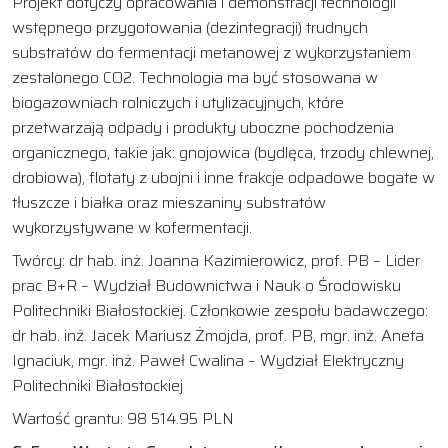
Projekt dotyczy opracowania i demonstracji technologii
wstępnego przygotowania (dezintegracji) trudnych
substratów do fermentacji metanowej z wykorzystaniem
zestalonego CO2. Technologia ma być stosowana w
biogazowniach rolniczych i utylizacyjnych, które
przetwarzają odpady i produkty uboczne pochodzenia
organicznego, takie jak: gnojowica (bydlęca, trzody chlewnej,
drobiowa), flotaty z ubojni i inne frakcje odpadowe bogate w
tłuszcze i białka oraz mieszaniny substratów
wykorzystywane w kofermentacji.
Twórcy: dr hab. inż. Joanna Kazimierowicz, prof. PB – Lider
prac B+R – Wydział Budownictwa i Nauk o Środowisku
Politechniki Białostockiej. Członkowie zespołu badawczego:
dr hab. inż. Jacek Mariusz Żmojda, prof. PB, mgr. inż. Aneta
Ignaciuk, mgr. inż. Paweł Cwalina – Wydział Elektryczny
Politechniki Białostockiej
Wartość grantu: 98 514.95 PLN