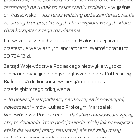
technologii na rynek po zakończeniu projektu
– wyjaśnia
dr Krassowska.
– Już teraz widzimy duże zainteresowanie
ze strony biur projektowych i firm wykonawczych, które
chcą korzystać z tego rozwiązania.
I to wszystko zespół z Politechniki Białostockiej przygotuje i
przetestuje we własnych laboratoriach. Wartość grantu to
99 734.13 zł.
Zarząd Województwa Podlaskiego niezwykle wysoko
ocenia innowacyjne pomysły zgłoszone przez Politechnikę
Białostocką do konkursu wspierającego proces
przedsiębiorczego odkrywania.
– To pokazuje jak podlascy naukowcy są innowacyjni,
nowocześni –
mówi Łukasz Prokorym, Marszałek
Województwa Podlaskiego. –
Państwu naukowcom życzę,
aby te działania, które podejmujecie miały jak największy
efekt dla waszej pracy naukowej, ale też żeby miały
wkład w rozwój przedsiębiorczości w naszym