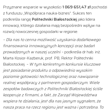
Przyznane wsparcie w wysokości
1 069 651,47 zł
pochodzi
z funduszu „Współpraca nauka-biznes”. Sukces ten
podkreśla rangę
Politechniki Białostockiej
jako lidera
innowacji, którego działania mają bezpośredni wpływ na
rozwój nowoczesnej gospodarki w regionie.
– Dla nas to cenna możliwość uzyskania dodatkowego
finansowania innowacyjnych koncepcji oraz badań
prowadzonych w naszej uczelni –
podkreśla dr hab. inż.
Marta Kosior-Kazberuk, prof. PB, Rektor Politechniki
Białostockiej.
– W tym konkretnym konkursie kluczowe
jest posiadanie produktu o odpowiednio wysokim
poziomie gotowości technologicznej oraz nawiązanie
realnej współpracy z partnerem gospodarczym. Wiele
zespołów badawczych z Politechniki Białostockiej ściśle
kooperuje z firmami, a fakt, że Zarząd Województwa
wspiera te działania, jest dla nas jasnym sygnałem, że
nasza praca na rzecz regionu jest ważna i potrzebna. To