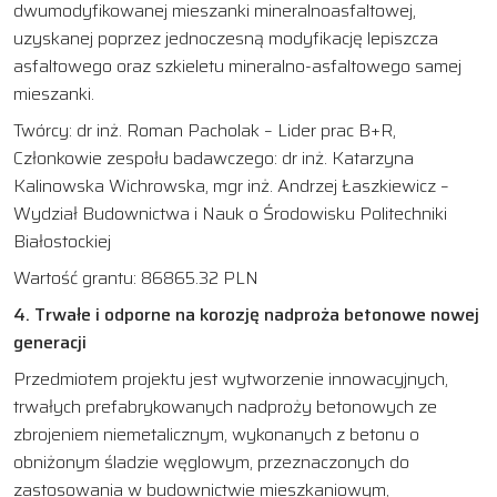
dwumodyfikowanej mieszanki mineralnoasfaltowej,
uzyskanej poprzez jednoczesną modyfikację lepiszcza
asfaltowego oraz szkieletu mineralno-asfaltowego samej
mieszanki.
Twórcy: dr inż. Roman Pacholak – Lider prac B+R,
Członkowie zespołu badawczego: dr inż. Katarzyna
Kalinowska Wichrowska, mgr inż. Andrzej Łaszkiewicz –
Wydział Budownictwa i Nauk o Środowisku Politechniki
Białostockiej
Wartość grantu: 86865.32 PLN
4. Trwałe i odporne na korozję nadproża betonowe nowej
generacji
Przedmiotem projektu jest wytworzenie innowacyjnych,
trwałych prefabrykowanych nadproży betonowych ze
zbrojeniem niemetalicznym, wykonanych z betonu o
obniżonym śladzie węglowym, przeznaczonych do
zastosowania w budownictwie mieszkaniowym,