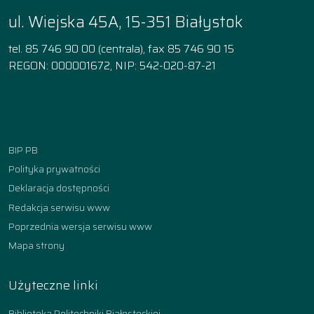
ul. Wiejska 45A, 15-351 Białystok
tel. 85 746 90 00 (centrala), fax 85 746 90 15
REGON: 000001672, NIP: 542-020-87-21
Facebook
Instagram
YouTube
TikTok
linkedin
BIP PB
Polityka prywatności
Deklaracja dostępności
Redakcja serwisu www
Poprzednia wersja serwisu www
Mapa strony
Użyteczne linki
Biblioteka Politechniki Białostockiej