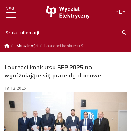
Przełąc
Szukaj informacji
Sz
Strona Główna
Aktualności
Laureaci konkursu SEP 2025 na wyróżniają
Laureaci konkursu SEP 2025 na
wyróżniające się prace dyplomowe
18-12-2025