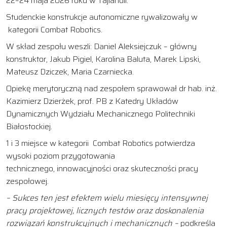
22–24 maja 2026 roku w Tajlandii.
Studenckie konstrukcje autonomiczne rywalizowały w
kategorii Combat Robotics.
W skład zespołu weszli: Daniel Aleksiejczuk – główny
konstruktor, Jakub Pigiel, Karolina Baluta, Marek Lipski,
Mateusz Dziczek, Maria Czarniecka.
Opiekę merytoryczną nad zespołem sprawował dr hab. inż.
Kazimierz Dzierżek, prof. PB z Katedry Układów
Dynamicznych Wydziału Mechanicznego Politechniki
Białostockiej.
1 i 3 miejsce w kategorii Combat Robotics potwierdza
wysoki poziom przygotowania
technicznego, innowacyjności oraz skuteczności pracy
zespołowej.
– Sukces ten jest efektem wielu miesięcy intensywnej
pracy projektowej, licznych testów oraz doskonalenia
rozwiązań konstrukcyjnych i mechanicznych –
podkreśla