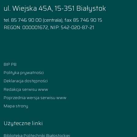
ul. Wiejska 45A, 15-351 Białystok
tel. 85 746 90 00 (centrala), fax 85 746 90 15
REGON: 000001672, NIP: 542-020-87-21
Facebook
Instagram
YouTube
TikTok
linkedin
BIP PB
Polityka prywatności
Deklaracja dostępności
Redakcja serwisu www
Poprzednia wersja serwisu www
Mapa strony
Użyteczne linki
Biblioteka Politechniki Białostockiej