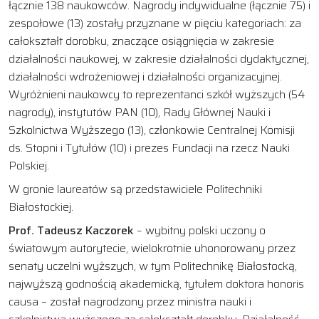
łącznie 138 naukowców. Nagrody indywidualne (łącznie 75) i
zespołowe (13) zostały przyznane w pięciu kategoriach: za
całokształt dorobku, znaczące osiągnięcia w zakresie
działalności naukowej, w zakresie działalności dydaktycznej,
działalności wdrożeniowej i działalności organizacyjnej.
Wyróżnieni naukowcy to reprezentanci szkół wyższych (54
nagrody), instytutów PAN (10), Rady Głównej Nauki i
Szkolnictwa Wyższego (13), członkowie Centralnej Komisji
ds. Stopni i Tytułów (10) i prezes Fundacji na rzecz Nauki
Polskiej.
W gronie laureatów są przedstawiciele Politechniki
Białostockiej.
Prof. Tadeusz Kaczorek
– wybitny polski uczony o
światowym autorytecie, wielokrotnie uhonorowany przez
senaty uczelni wyższych, w tym Politechnikę Białostocką,
najwyższą godnością akademicką, tytułem doktora honoris
causa – został nagrodzony przez ministra nauki i