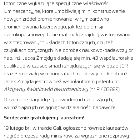
fotoniczne wykazujące specyficzne właściwości
luminescencyjne, które umożliwiają m.in. konstruowanie
nowych źródeł promieniowania, w tym zarówno
promieniowania laserowego, jak też do emisji
szerokopasmowej. Takie materiały znajdują zastosowanie
w zintegrowanych układach fotonicznych, czy też
czujnikach optycznych. Na dorobek naukowo-badawczy dr
hab. inż. Jacka Żmojdy składają się m.in. 43 współautorskie
publikacje w czasopismach znajdujących się w bazie JCR
oraz 3 rozdziały w monografiach naukowych. Dr hab. inż.
Jacek Żmojda jest również współautorem patentu pt.
Aktywny światłowód dwurdzeniowy
(nr P.403822).
Otrzymane nagrody są dowodem ich znaczących,
wyróżniających osiągnięć w działalności badawczej.
Serdecznie gratulujemy laureatom!
19 lutego br., w trakcie Gali, ogłoszono również laureatów
nagród prezesa rady ministrów, za wyróżnione rozprawy