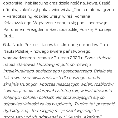
doktorskie i habilitacyjne oraz działalność naukową. Część
oficjalną zakończył pokaz widowiska „Opera matematyczna
– Paradoksalny Rozkład Sfery” w reż. Romana
Kołakowskiego. Wydarzenie odbyło się pod Honorowym
Patronatem Prezydenta Rzeczpospolitej Polskiej Andrzeja
Dudy.
Gala Nauki Polskiej stanowiła kulminację obchodów Dnia
Nauki Polskiej – nowego święta państwowego,
wprowadzonego ustawą z 3 lutego 2020 r.
Przez stulecia
nauka stanowiła kluczowy impuls do rozwoju
intelektualnego, społecznego i gospodarczego. Działo się
tak również w okolicznościach dla naszego narodu
skrajnie trudnych. Podczas niszczących wojen, rozbiorów
i okupacji nauka odgrywała istotną rolę w kształtowaniu
kolejnych pokoleń polskich elit poczuwających się do
odpowiedzialności za los wspólnoty. Trudno też przecenić
dydaktyczną i formacyjną misję szkół wyższych –
począwszy od ufundowanej w 1364 roku Akademii