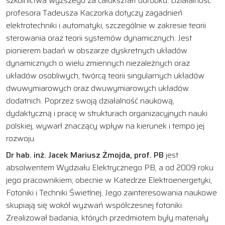
szkolnictwa wyższego za całokształt dorobku. Działalność
profesora Tadeusza Kaczorka dotyczy zagadnień
elektrotechniki i automatyki, szczególnie w zakresie teorii
sterowania oraz teorii systemów dynamicznych. Jest
pionierem badań w obszarze dyskretnych układów
dynamicznych o wielu zmiennych niezależnych oraz
układów osobliwych, twórcą teorii singularnych układów
dwuwymiarowych oraz dwuwymiarowych układów
dodatnich. Poprzez swoją działalność naukową,
dydaktyczną i pracę w strukturach organizacyjnych nauki
polskiej, wywarł znaczący wpływ na kierunek i tempo jej
rozwoju.
Dr hab. inż. Jacek Mariusz Żmojda, prof. PB
jest
absolwentem Wydziału Elektrycznego PB, a od 2009 roku
jego pracownikiem; obecnie w Katedrze Elektroenergetyki,
Fotoniki i Techniki Świetlnej. Jego zainteresowania naukowe
skupiają się wokół wyzwań współczesnej fotoniki.
Zrealizował badania, których przedmiotem były materiały