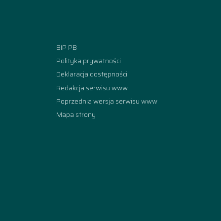
Facebook
Instagram
YouTube
TikTok
linkedi
BIP PB
Polityka prywatności
Deklaracja dostępności
Redakcja serwisu www
Poprzednia wersja serwisu www
Mapa strony