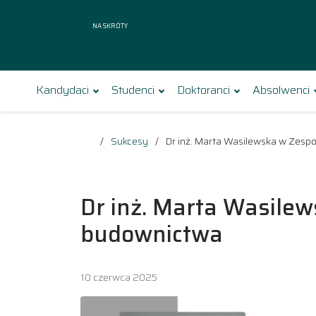
Na skróty
Kandydaci
Studenci
Doktoranci
Absolwenci
Sukcesy
Dr inż. Marta Wasilewska w Zespo
Dr inż. Marta Wasilew
budownictwa
10 czerwca 2025