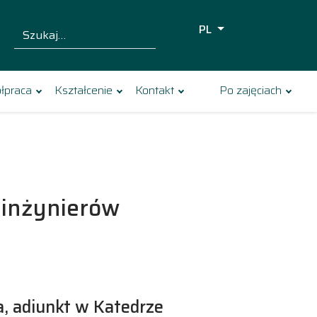
PL
Szukaj dla:
Szukaj
łpraca
Kształcenie
Kontakt
Po zajęciach
 inżynierów
a, adiunkt w Katedrze