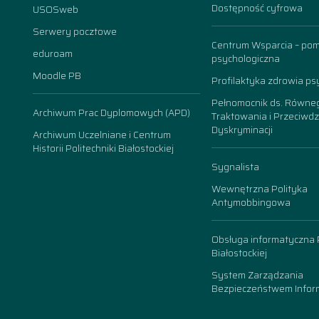
Dostępność cyfrowa
USOSweb
n
Serwery pocztowe
Centrum Wsparcia – po
eduroam
psychologiczna
Moodle PB
Profilaktyka zdrowia ps
Pełnomocnik ds. Równe
Archiwum Prac Dyplomowych (APD)
Traktowania i Przeciwdz
Dyskryminacji
Archiwum Uczelniane i Centrum
Historii Politechniki Białostockiej
Sygnalista
Wewnętrzna Polityka
Antymobbingowa
Obsługa informatyczna P
Białostockiej
System Zarządzania
Bezpieczeństwem Inform