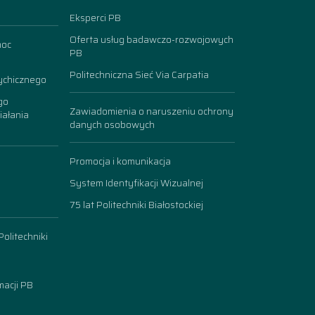
Eksperci PB
Oferta usług badawczo-rozwojowych
moc
PB
Politechniczna Sieć Via Carpatia
ychicznego
go
Zawiadomienia o naruszeniu ochrony
iałania
danych osobowych
Promocja i komunikacja
System Identyfikacji Wizualnej
75 lat Politechniki Białostockiej
olitechniki
acji PB