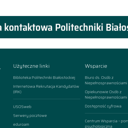
A
Użyteczne linki
Wsparcie
k
Biblioteka Politechniki Białostockiej
Biuro ds. Osób z
Niepełnosprawnościami
Internetowa Rekrutacja Kandydatów
(IRK)
Opiekunowie Osób z
Niepełnosprawnościami
Dostępność cyfrowa
USOSweb
n
Serwery pocztowe
Centrum Wsparcia – po
eduroam
psychologiczna