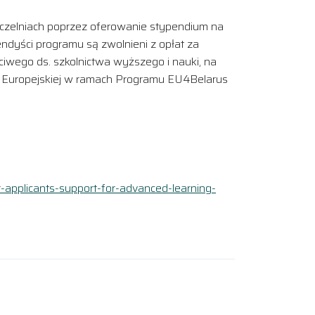
 uczelniach poprzez oferowanie stypendium na
dyści programu są zwolnieni z opłat za
ciwego ds. szkolnictwa wyższego i nauki, na
 Europejskiej w ramach Programu EU4Belarus
or-applicants-support-for-advanced-learning-