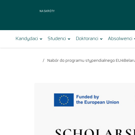
Na skróty
Kandydaci
Studenci
Doktoranci
Absolwenci
Nabór do programu stypendialnego EU4Belarus 