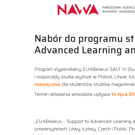
Nabór do programu st
Advanced Learning and
Program stypendialny EU4Belarus SALT III (Supp
i rozpoczęły studia wyższe w Polsce, Litwie, Ł
miesięcznie
dla studentów studiów magisterski
Termin składania wniosków upływa
14 lipca 2
„EU4Belarus – Support to Advanced Learning and
uniwersytetach Litwy, Łotwy, Czech i Polski. P