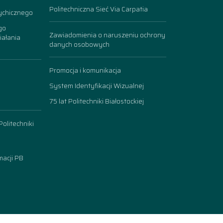
Politechniczna Sieć Via Carpatia
ychicznego
go
Zawiadomienia o naruszeniu ochrony
iałania
danych osobowych
Promocja i komunikacja
System Identyfikacji Wizualnej
75 lat Politechniki Białostockiej
olitechniki
acji PB