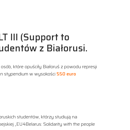
III (Support to
udentów z Białorusi.
osób, które opuściły Białoruś z powodu represji
 on stypendium w wysokości
550 euro
oruskich studentów, którzy studiują na
jskiej „EU4Belarus: Solidarity with the people