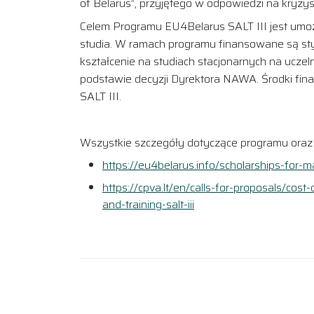
of Belarus”, przyjętego w odpowiedzi na kryzys
Celem Programu EU4Belarus SALT III jest umożl
studia. W ramach programu finansowane są sty
kształcenie na studiach stacjonarnych na ucze
podstawie decyzji Dyrektora NAWA. Środki f
SALT III.
Wszystkie szczegóły dotyczące programu oraz p
https://eu4belarus.info/scholarships-for-m
https://cpva.lt/en/calls-for-proposals/cos
and-training-salt-iii