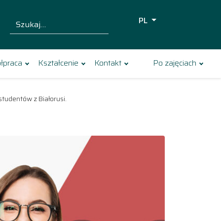
PL
Szukaj dla:
Szukaj
łpraca
Kształcenie
Kontakt
Po zajęciach
tudentów z Białorusi.