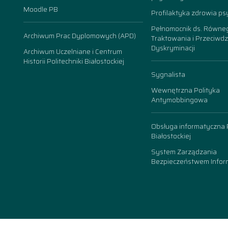
Moodle PB
Profilaktyka zdrowia ps
Pełnomocnik ds. Równe
Archiwum Prac Dyplomowych (APD)
Traktowania i Przeciwdz
Dyskryminacji
Archiwum Uczelniane i Centrum
Historii Politechniki Białostockiej
Sygnalista
Wewnętrzna Polityka
Antymobbingowa
Obsługa informatyczna P
Białostockiej
System Zarządzania
Bezpieczeństwem Inform