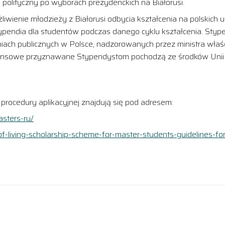
 polityczny po wyborach prezydenckich na Białorusi.
iwienie młodzieży z Białorusi odbycia kształcenia na polskich
pendia dla studentów podczas danego cyklu kształcenia. Stypen
lniach publicznych w Polsce, nadzorowanych przez ministra właś
inansowe przyznawane Stypendystom pochodzą ze środków Unii
rocedury aplikacyjnej znajdują się pod adresem:
asters-ru/
t-of-living-scholarship-scheme-for-master-students-guidelines-f